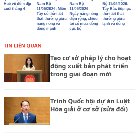
Huế về đêm dịp
Nam Bộ
Nam Bộ
Bộ 11/05/2026:
cuối tháng 4
11/05/2026: Miền
11/05/2026:
Tây Bắc tiếp tục
Tây có thời tiết
Ngày nắng nóng
thời tiết thất
thất thường giữa
diện rộng, chiều
thường giữa
nắng nóng và
tối có mưa dông
lạnh và dông
dông mạnh
cục bộ
TIN LIÊN QUAN
Tạo cơ sở pháp lý cho hoạt
động xuất bản phát triển
trong giai đoạn mới
Trình Quốc hội dự án Luật
Hòa giải ở cơ sở (sửa đổi)