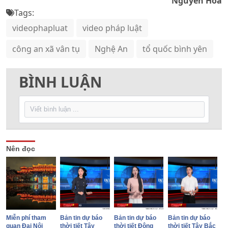
Nguyễn Hoa
Tags:
videophapluat
video pháp luật
công an xã vân tụ
Nghệ An
tổ quốc bình yên
BÌNH LUẬN
Nên đọc
Miễn phí tham
Bản tin dự báo
Bản tin dự báo
Bản tin dự báo
quan Đại Nội
thời tiết Tây
thời tiết Đông
thời tiết Tây Bắc