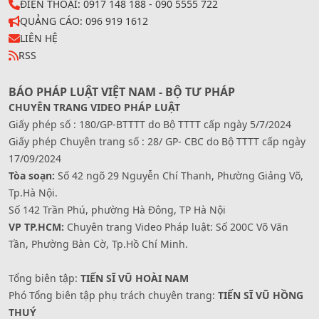
ĐIỆN THOẠI: 0917 148 188 - 090 5555 722
QUẢNG CÁO: 096 919 1612
LIÊN HỆ
RSS
BÁO PHÁP LUẬT VIỆT NAM - BỘ TƯ PHÁP
CHUYÊN TRANG VIDEO PHÁP LUẬT
Giấy phép số : 180/GP-BTTTT do Bộ TTTT cấp ngày 5/7/2024
Giấy phép Chuyên trang số : 28/ GP- CBC do Bộ TTTT cấp ngày
17/09/2024
Tòa soạn:
Số 42 ngõ 29 Nguyễn Chí Thanh, Phường Giảng Võ,
Tp.Hà Nội.
Số 142 Trần Phú, phường Hà Đông, TP Hà Nội
VP TP.HCM:
Chuyên trang Video Pháp luật: Số 200C Võ Văn
Tần, Phường Bàn Cờ, Tp.Hồ Chí Minh.
Tổng biên tập:
TIẾN SĨ VŨ HOÀI NAM
Phó Tổng biên tập phụ trách chuyên trang:
TIẾN SĨ VŨ HỒNG
THUÝ