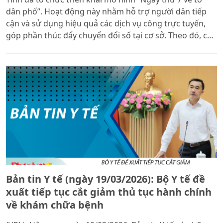
dân phố”. Hoạt động này nhằm hỗ trợ người dân tiếp
cận và sử dụng hiệu quả các dịch vụ công trực tuyến,
góp phần thúc đẩy chuyển đổi số tại cơ sở. Theo đó, cán
bộ chuyên môn đã trực tiếp hướng dẫn người dân cài
đặt và sử dụng các ứng dụng số như VNeID, i-Hà Tĩnh;
đồng thời hỗ trợ thực hiện các thủ tục hành chính
thông thường trên môi trường điện tử. Qua đó giúp
người dân tiết kiệm thời gian, thuận tiện hơn trong quá
trình giao dịch hành chính.
Bản tin Y tế (ngày 19/03/2026): Bộ Y tế đề
xuất tiếp tục cắt giảm thủ tục hành chính
về khám chữa bệnh