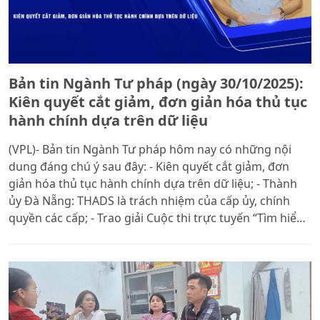
Bản tin Ngành Tư pháp (ngày 30/10/2025):
Kiên quyết cắt giảm, đơn giản hóa thủ tục
hành chính dựa trên dữ liệu
(VPL)- Bản tin Ngành Tư pháp hôm nay có những nội
dung đáng chú ý sau đây: - Kiên quyết cắt giảm, đơn
giản hóa thủ tục hành chính dựa trên dữ liệu; - Thành
ủy Đà Nẵng: THADS là trách nhiệm của cấp ủy, chính
quyền các cấp; - Trao giải Cuộc thi trực tuyến “Tìm hiểu
lịch sử 80 năm Tòa án nhân dân”; - Hoàn thiện cấu trúc
hệ thống pháp luật Việt Nam đáp ứng yêu cầu phát
triển đất nước trong kỷ nguyên mới; - Đoàn Luật sư TP
Hà Nội phối hợp với Trường THCS và THPT Nguyễn Siêu
tổ chức “Phiên tòa giả định”; Tổng kết Chương trình đào