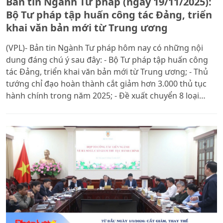
Bản tin Ngành Tư pháp (ngày 19/11/2025):
Bộ Tư pháp tập huấn công tác Đảng, triển
khai văn bản mới từ Trung ương
(VPL)- Bản tin Ngành Tư pháp hôm nay có những nội
dung đáng chú ý sau đây: - Bộ Tư pháp tập huấn công
tác Đảng, triển khai văn bản mới từ Trung ương; - Thủ
tướng chỉ đạo hoàn thành cắt giảm hơn 3.000 thủ tục
hành chính trong năm 2025; - Đề xuất chuyển 8 loại
giao dịch phải công chứng, chứng thực sang công
chứng, chứng thực tự nguyện, theo yêu cầu; - Nghị
quyết 57-NQ/TW: Đột phá chuyển đổi số quốc gia và
hiện đại hóa công tác thi hành án dân sự; - Hoàn thiện
Chương trình hỗ trợ pháp lý liên ngành cho doanh
nghiệp nhỏ và vừa, hộ kinh doanh, hợp tác xã giai đoạn
2026-2031.