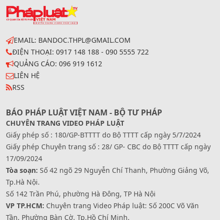
EMAIL: BANDOC.THPL@GMAIL.COM
ĐIỆN THOẠI: 0917 148 188 - 090 5555 722
QUẢNG CÁO: 096 919 1612
LIÊN HỆ
RSS
BÁO PHÁP LUẬT VIỆT NAM - BỘ TƯ PHÁP
CHUYÊN TRANG VIDEO PHÁP LUẬT
Giấy phép số : 180/GP-BTTTT do Bộ TTTT cấp ngày 5/7/2024
Giấy phép Chuyên trang số : 28/ GP- CBC do Bộ TTTT cấp ngày
17/09/2024
Tòa soạn:
Số 42 ngõ 29 Nguyễn Chí Thanh, Phường Giảng Võ,
Tp.Hà Nội.
Số 142 Trần Phú, phường Hà Đông, TP Hà Nội
VP TP.HCM:
Chuyên trang Video Pháp luật: Số 200C Võ Văn
Tần, Phường Bàn Cờ, Tp.Hồ Chí Minh.