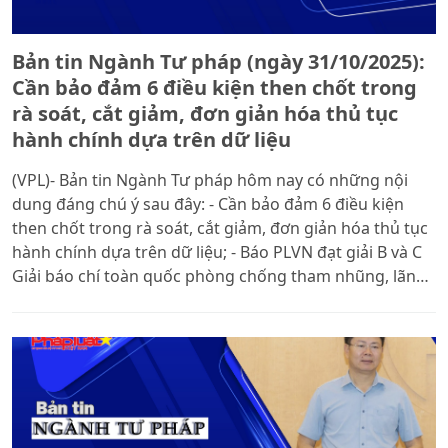
Bản tin Ngành Tư pháp (ngày 31/10/2025):
Cần bảo đảm 6 điều kiện then chốt trong
rà soát, cắt giảm, đơn giản hóa thủ tục
hành chính dựa trên dữ liệu
(VPL)- Bản tin Ngành Tư pháp hôm nay có những nội
dung đáng chú ý sau đây: - Cần bảo đảm 6 điều kiện
then chốt trong rà soát, cắt giảm, đơn giản hóa thủ tục
hành chính dựa trên dữ liệu; - Báo PLVN đạt giải B và C
Giải báo chí toàn quốc phòng chống tham nhũng, lãng
phí, tiêu cực; - Xây dựng khung pháp lý phát triển kinh
tế số cân bằng giữa đổi mới sáng tạo và phát triển bền
vững; - Học viện Tư pháp tập huấn triển khai Luật Tư
pháp người chưa thành niên cho đội ngũ học viên; -
Hoàn thiện thể chế pháp luật phát triển thị trường lao
động tăng cường năng lực cạnh tranh quốc gia