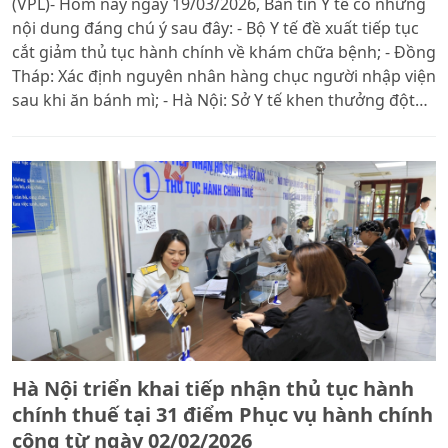
(VPL)- Hôm nay ngày 19/03/2026, Bản tin Y tế có những
nội dung đáng chú ý sau đây: - Bộ Y tế đề xuất tiếp tục
cắt giảm thủ tục hành chính về khám chữa bệnh; - Đồng
Tháp: Xác định nguyên nhân hàng chục người nhập viện
sau khi ăn bánh mì; - Hà Nội: Sở Y tế khen thưởng đột
xuất bác sĩ cứu người giữa đường; - Đà Nẵng: Tình
trạng sức khỏe cụ ông sau khi kẹp con rắn hổ mang
cắn mình về nhà; - Bệnh xá đảo Song Tử Tây, Đặc khu
Trường Sa cấp cứu thành công ngư dân bị tai nạn lao
động
Hà Nội triển khai tiếp nhận thủ tục hành
chính thuế tại 31 điểm Phục vụ hành chính
công từ ngày 02/02/2026