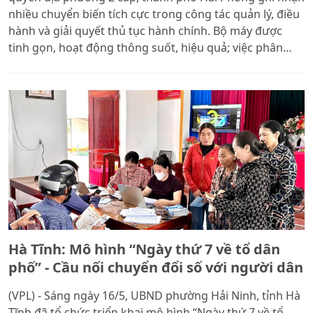
nhiều chuyển biến tích cực trong công tác quản lý, điều
hành và giải quyết thủ tục hành chính. Bộ máy được
tinh gọn, hoạt động thông suốt, hiệu quả; việc phân
cấp, phân quyền được đẩy mạnh, góp phần nâng cao
chất lượng phục vụ người dân và doanh nghiệp. Với tỷ
lệ giải quyết hồ sơ đúng và trước hạn đạt gần 100%, Hải
Phòng tiếp tục nằm trong nhóm địa phương dẫn đầu cả
nước về cải cách hành chính.
Hà Tĩnh: Mô hình “Ngày thứ 7 về tổ dân
phố” - Cầu nối chuyển đổi số với người dân
(VPL) - Sáng ngày 16/5, UBND phường Hải Ninh, tỉnh Hà
Tĩnh đã tổ chức triển khai mô hình “Ngày thứ 7 về tổ