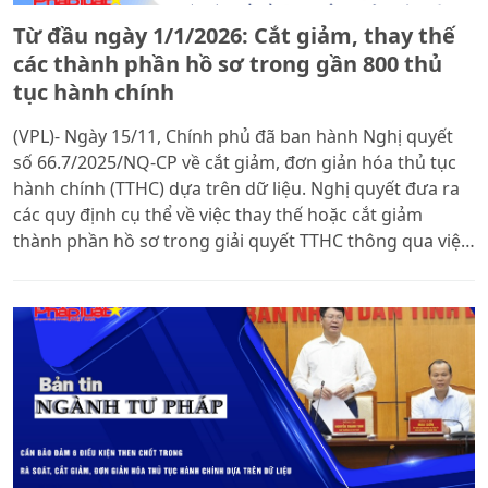
Từ đầu ngày 1/1/2026: Cắt giảm, thay thế
các thành phần hồ sơ trong gần 800 thủ
tục hành chính
(VPL)- Ngày 15/11, Chính phủ đã ban hành Nghị quyết
số 66.7/2025/NQ-CP về cắt giảm, đơn giản hóa thủ tục
hành chính (TTHC) dựa trên dữ liệu. Nghị quyết đưa ra
các quy định cụ thể về việc thay thế hoặc cắt giảm
thành phần hồ sơ trong giải quyết TTHC thông qua việc
khai thác, sử dụng các thông tin tương ứng từ cơ sở dữ
liệu quốc gia và cơ sở dữ liệu chuyên ngành. Đây được
xem là bước tiến quan trọng trong tiến trình chuyển đổi
số quốc gia, tạo thuận lợi tối đa cho người dân, doanh
nghiệp.