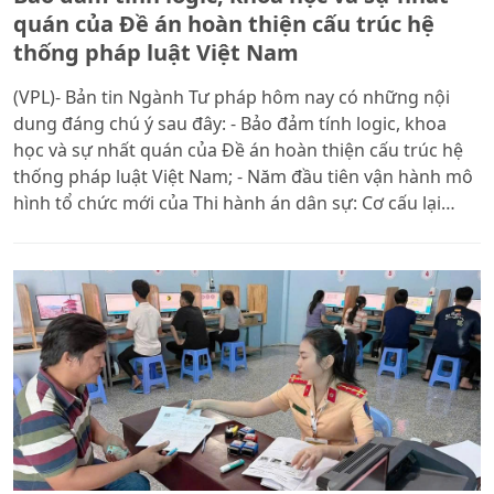
quán của Đề án hoàn thiện cấu trúc hệ
thống pháp luật Việt Nam
(VPL)- Bản tin Ngành Tư pháp hôm nay có những nội
dung đáng chú ý sau đây: - Bảo đảm tính logic, khoa
học và sự nhất quán của Đề án hoàn thiện cấu trúc hệ
thống pháp luật Việt Nam; - Năm đầu tiên vận hành mô
hình tổ chức mới của Thi hành án dân sự: Cơ cấu lại
nguồn nhân lực, nâng cao hiệu quả công tác; - Đưa
quan hệ hợp tác pháp luật và tư pháp Việt Nam - Lào
sang một giai đoạn mới; - Bộ Tư pháp tiếp tục hướng
dẫn việc thống kê, rà soát, chuẩn hóa thủ tục hành
chính ở 3 cấp chính quyền; - Tây Ninh tăng tốc hợp tác,
mở rộng động lực phát triển vùng biên giới Việt Nam –
Campuchia