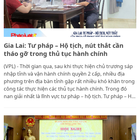
tạo nghề luật sư, công chứng chất lượng cao
Gia Lai: Tư pháp – Hộ tịch, nút thắt cần
tháo gỡ trong thủ tục hành chính
(VPL) - Thời gian qua, sau khi thực hiện chủ trương sáp
nhập tỉnh và vận hành chính quyền 2 cấp, nhiều địa
phương trên địa bàn tỉnh gặp rất nhiều khó khăn trong
công tác thực hiện các thủ tục hành chính. Trong đó
nan giải nhất là lĩnh vực tư pháp – hộ tịch. Tư pháp – Hộ
tịch được xem là một trong những lĩnh vực trực tiếp
gắn bó mật thiết với đời sống nhân dân, các thủ tục
đăng ký khai sinh, khai tử, kết hôn, chứng thực giấy tờ…
vốn tưởng chừng đơn giản nhưng trên thực tế lại đang
phát sinh nhiều vướng mắc.