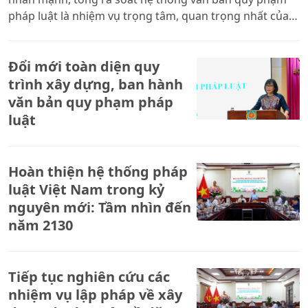
pháp luật là nhiệm vụ trọng tâm, quan trọng nhất của
Bộ Tư pháp trong 6 tháng cuối năm. Khối lượng công
việc rất lớn trong khi thời gian thực hiện ngắn, do đó
Đổi mới toàn diện quy
toàn ngành phải tập trung cao độ, bảo đảm các mốc
tiến độ đã được xác định bởi đây là những mốc thời
trình xây dựng, ban hành
gian không thể trì hoãn. Cùng dự có Thứ trưởng Đặng
văn bản quy phạm pháp
Hoàng Oanh.
luật
Hoàn thiện hệ thống pháp
luật Việt Nam trong kỷ
nguyên mới: Tầm nhìn đến
năm 2130
Tiếp tục nghiên cứu các
nhiệm vụ lập pháp về xây