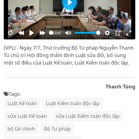
Play
00:00
Restart
Rewind
Play
Forward
Mute
Settings
PIP
Ente
(VPL) - Ngày 7/7, Thứ trưởng Bộ Tư pháp Nguyễn Thanh
10s
10s
full
Tú chủ trì Hội đồng thẩm định Luật sửa đổi, bổ sung
một số điều của Luật Kế toán, Luật Kiểm toán độc lập.
Thanh Tùng
Tags:
Luật Kế toán
Luật Kiểm toán độc lập
sửa Luật Kế toán
sửa Luật Kiểm toán độc lập
bộ tài chính
Bộ Tư pháp