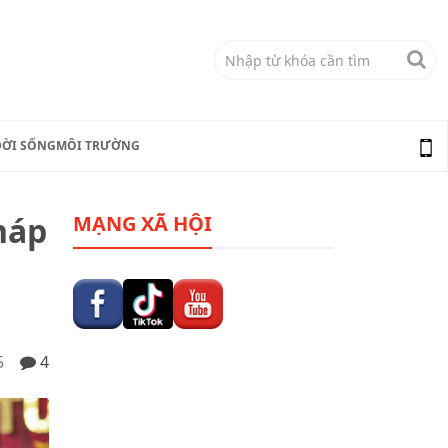
ĐỜI SỐNG
MÔI TRƯỜNG
háp
MẠNG XÃ HỘI
5
4