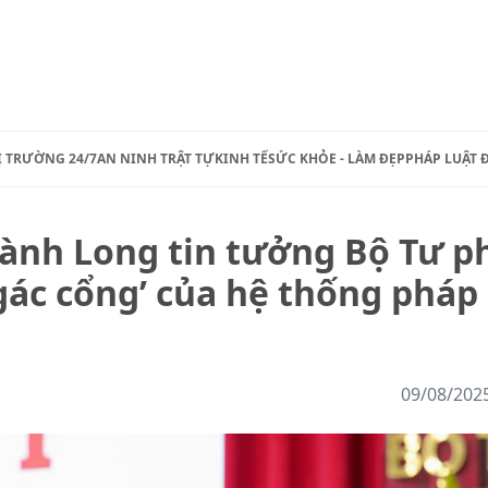
Ị TRƯỜNG 24/7
AN NINH TRẬT TỰ
KINH TẾ
SỨC KHỎE - LÀM ĐẸP
PHÁP LUẬT 
ành Long tin tưởng Bộ Tư p
 gác cổng’ của hệ thống pháp
09/08/202