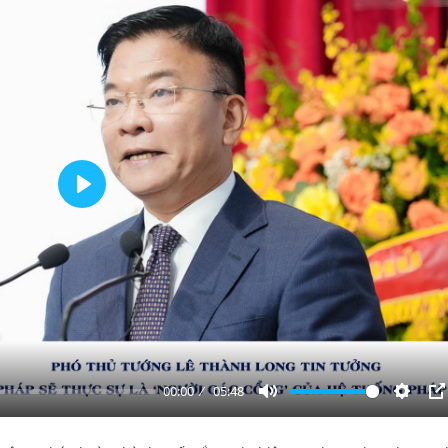
Play
00:00
05:48
Mute
Settin
P