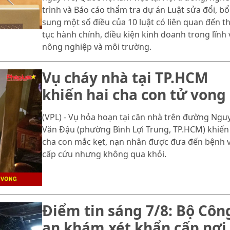
trình và Báo cáo thẩm tra dự án Luật sửa đổi, bổ
sung một số điều của 10 luật có liên quan đến t
tục hành chính, điều kiện kinh doanh trong lĩnh
nông nghiệp và môi trường.
Vụ cháy nhà tại TP.HCM
khiến hai cha con tử vong
(VPL) - Vụ hỏa hoạn tại căn nhà trên đường Ngu
Văn Đậu (phường Bình Lợi Trung, TP.HCM) khiến
cha con mắc kẹt, nạn nhân được đưa đến bệnh 
cấp cứu nhưng không qua khỏi.
Điểm tin sáng 7/8: Bộ Côn
an khám xét khẩn cấp nơi