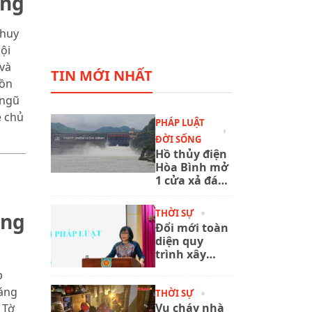
òng
 huy
ội
và
TIN MỚI NHẤT
Đồn
 ngũ
ệ chủ
PHÁP LUẬT
ĐỜI SỐNG
Hồ thủy điện
Hòa Bình mở
1 cửa xả đáy,
chủ động
ứng phó mưa
THỜI SỰ
áng
lũ
Đổi mới toàn
diện quy
trình xây
dựng, ban
p
hành văn
sáng
bản quy
THỜI SỰ
phạm pháp
Vụ cháy nhà
 Tờ