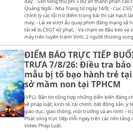
đây: - Sẵn sàng thu phí 5 dự án thành phần cao 
Quảng Ngãi - Nha Trang từ ngày 14/8; - Cục CSG
chỉnh lý các lỗi trừ điểm trong bài thi sát hạch lái
máy; - Lái xe vượt ẩu quay phim đăng mạng xã hộ
tài xế bị CSGT xử phạt; - Va chạm xe đầu kéo và 
máy trên tuyến tránh Vinh, 2 người thương vong
ĐIỂM BÁO TRỰC TIẾP BUỔ
TRƯA 7/8/26: Điều tra bảo
mẫu bị tố bạo hành trẻ tại
sở mầm non tại TPHCM
(VPL)- Bản tin tổng hợp những diễn biến đáng c
về pháp luật, kinh tế, tài chính, bất động sản, y tế
giáo dục, giao thông, môi trường và an ninh – trậ
Phát sóng trực tiếp mỗi ngày trên các nền tảng 
Video Pháp Luật.