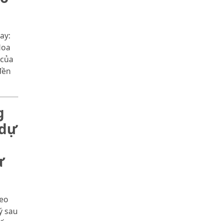
nổi tiếng
ay:
Hoa
 của
đền
g
 dự
ừ
deo
ý sau