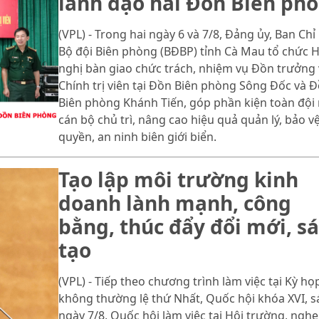
lãnh đạo hai Đồn Biên ph
(VPL) - Trong hai ngày 6 và 7/8, Đảng ủy, Ban Chỉ
Bộ đội Biên phòng (BĐBP) tỉnh Cà Mau tổ chức H
nghị bàn giao chức trách, nhiệm vụ Đồn trưởng 
Chính trị viên tại Đồn Biên phòng Sông Đốc và 
Biên phòng Khánh Tiến, góp phần kiện toàn đội
cán bộ chủ trì, nâng cao hiệu quả quản lý, bảo v
quyền, an ninh biên giới biển.
Tạo lập môi trường kinh
doanh lành mạnh, công
bằng, thúc đẩy đổi mới, s
tạo
(VPL) - Tiếp theo chương trình làm việc tại Kỳ họ
không thường lệ thứ Nhất, Quốc hội khóa XVI, 
ngày 7/8, Quốc hội làm việc tại Hội trường, nghe