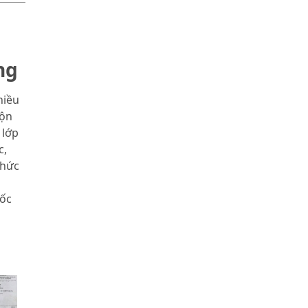
ng
hiều
rộn
 lớp
c,
chức
mốc