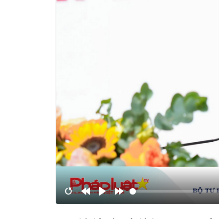
Restart
Rewind
Play
Forward
10s
10s