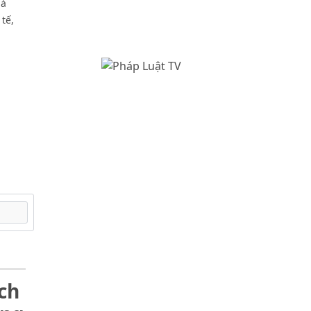
là
tế,
ch