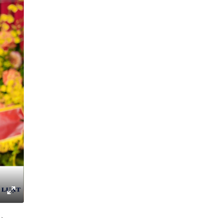
gs
IP
Enter
fullscreen