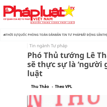
THỜI SỰ
QUỐC PHÒNG TOÀN DÂN
BẢN TIN TƯ PHÁP
BẤT ĐỘNG SẢN
TH
Tin ngành Tư pháp
Phó Thủ tướng Lê Th
sẽ thực sự là ‘người
luật
Thu Thảo - Theo VPL