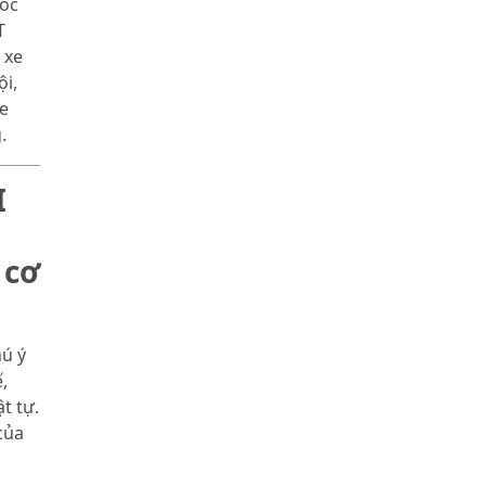
tốc
T
 xe
i,
xe
.
I
 cơ
hú ý
,
t tự.
của