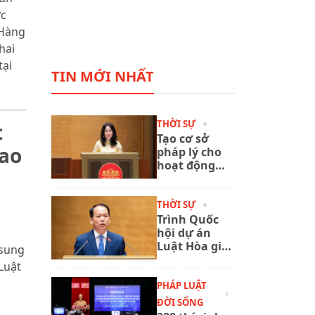
ực
 Hàng
hai
tại
TIN MỚI NHẤT
THỜI SỰ
t
Tạo cơ sở
lao
pháp lý cho
hoạt động
xuất bản
phát triển
trong giai
THỜI SỰ
đoạn mới
Trình Quốc
hội dự án
Luật Hòa giải
 sung
ở cơ sở (sửa
Luật
đổi)
PHÁP LUẬT
ĐỜI SỐNG