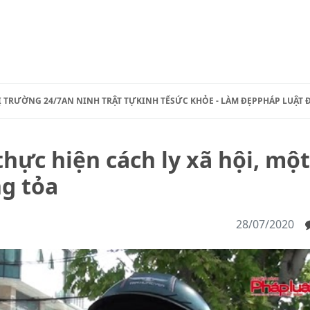
Ị TRƯỜNG 24/7
AN NINH TRẬT TỰ
KINH TẾ
SỨC KHỎE - LÀM ĐẸP
PHÁP LUẬT 
hực hiện cách ly xã hội, một
g tỏa
28/07/2020