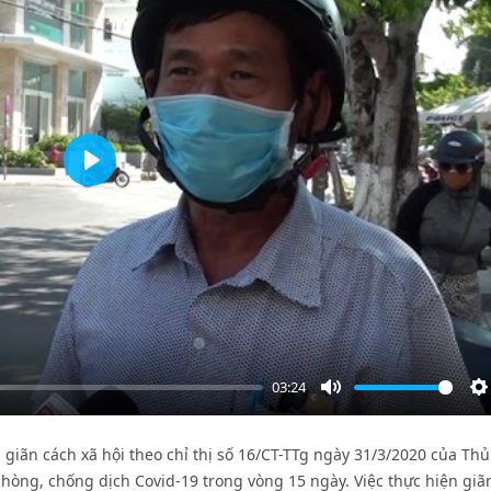
Play
03:24
Mute
S
 giãn cách xã hội theo chỉ thị số 16/CT-TTg ngày 31/3/2020 của Th
hòng, chống dịch Covid-19 trong vòng 15 ngày. Việc thực hiện giã