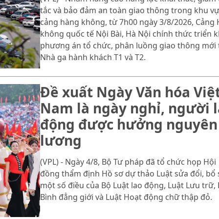
tắc và bảo đảm an toàn giao thông trong khu v
cảng hàng không, từ 7h00 ngày 3/8/2026, Cảng
không quốc tế Nội Bài, Hà Nội chính thức triển k
phương án tổ chức, phân luồng giao thông mới 
Nhà ga hành khách T1 và T2.
Đề xuất Ngày Văn hóa Việ
Nam là ngày nghỉ, người 
động được hưởng nguyên
lương
(VPL) - Ngày 4/8, Bộ Tư pháp đã tổ chức họp Hội
đồng thẩm định Hồ sơ dự thảo Luật sửa đổi, bổ
một số điều của Bộ Luật lao động, Luật Lưu trữ, 
Bình đẳng giới và Luật Hoạt động chữ thập đỏ.