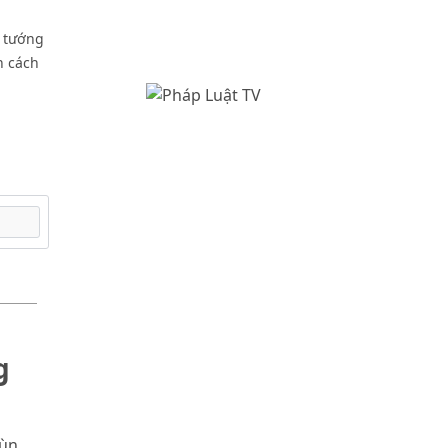
ủ tướng
n cách
g
 ùn