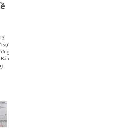
về
lệ
i sự
ướng
 Báo
ng