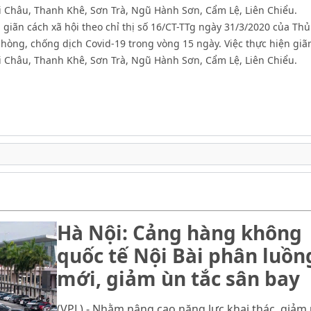
ải Châu, Thanh Khê, Sơn Trà, Ngũ Hành Sơn, Cẩm Lệ, Liên Chiểu.
 giãn cách xã hội theo chỉ thị số 16/CT-TTg ngày 31/3/2020 của Th
hòng, chống dịch Covid-19 trong vòng 15 ngày. Việc thực hiện giã
ải Châu, Thanh Khê, Sơn Trà, Ngũ Hành Sơn, Cẩm Lệ, Liên Chiểu.
Hà Nội: Cảng hàng không
quốc tế Nội Bài phân luồn
mới, giảm ùn tắc sân bay
(VPL) - Nhằm nâng cao năng lực khai thác, giảm