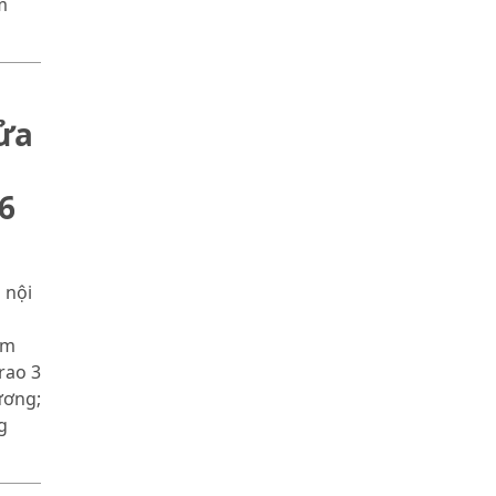
m
sửa
6
 nội
óm
rao 3
ương;
g