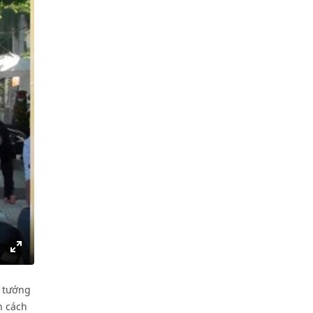
ettings
Enter
fullscreen
ủ tướng
n cách