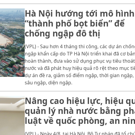
Hà Nội hướng tới mô hình
“thành phố bọt biển” để
chống ngập đô thị
(VPL) - Sau hơn 4 tháng thi công, các dự án chốn
ngập khẩn cấp do TP Hà Nội triển khai đã cơ bả
hoàn thành, đưa vào sử dụng phục vụ tiêu thoát
nước và đã phát huy hiệu quả rõ rệt theo mục ti
dự án đề ra, giảm số điểm ngập, thời gian ngập,
sâu ngập, diện ngập.
Nâng cao hiệu lực, hiệu q
quản lý nhà nước bằng p
luật về quốc phòng, an ni
(VPL) - Ngày 4/8, tại Hà Nội, Bộ Tư pháp đã tổ ch