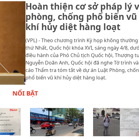
Hoàn thiện cơ sở pháp lý 
phòng, chống phổ biến vũ
khí hủy diệt hàng loạt
(VPL) - Theo chương trình Kỳ họp không thường 
thứ Nhất, Quốc hội khóa XVI, sáng ngày 4/8, dướ
điều hành của Phó Chủ tịch Quốc hội, Thượng t
Nguyễn Doãn Anh, Quốc hội đã nghe Tờ trình và
cáo Thẩm tra tóm tắt về dự án Luật Phòng, chố
phổ biến vũ khí hủy diệt hàng loạt.
NỔI BẬT