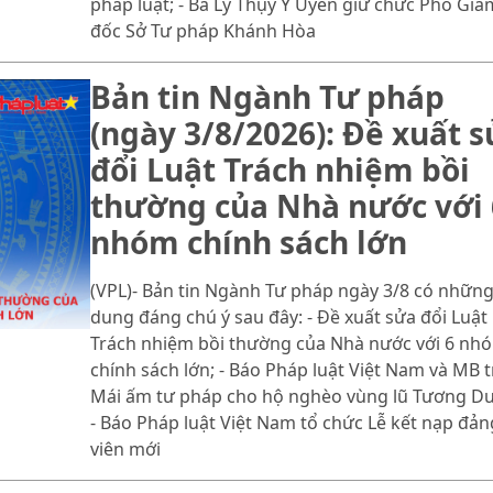
pháp luật; - Bà Lý Thụy Ý Uyên giữ chức Phó Giá
đốc Sở Tư pháp Khánh Hòa
Bản tin Ngành Tư pháp
(ngày 3/8/2026): Đề xuất 
đổi Luật Trách nhiệm bồi
thường của Nhà nước với 
nhóm chính sách lớn
(VPL)- Bản tin Ngành Tư pháp ngày 3/8 có những
dung đáng chú ý sau đây: - Đề xuất sửa đổi Luật
Trách nhiệm bồi thường của Nhà nước với 6 nh
chính sách lớn; - Báo Pháp luật Việt Nam và MB t
Mái ấm tư pháp cho hộ nghèo vùng lũ Tương D
- Báo Pháp luật Việt Nam tổ chức Lễ kết nạp đản
viên mới