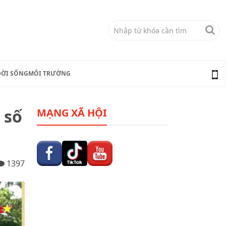
ĐỜI SỐNG
MÔI TRƯỜNG
 số
MẠNG XÃ HỘI
1397