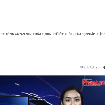
Ị TRƯỜNG 24/7
AN NINH TRẬT TỰ
KINH TẾ
SỨC KHỎE - LÀM ĐẸP
PHÁP LUẬT 
06/07/2020