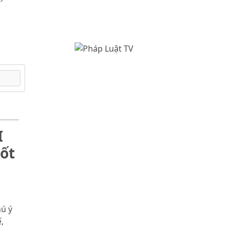
I
ốt
hú ý
,