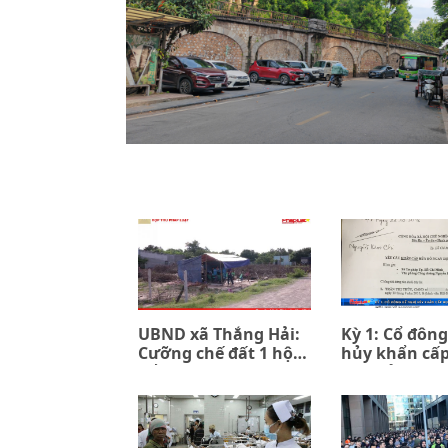
UBND xã Thắng Hải:
Kỳ 1: Cổ đông
Cưỡng chế đất 1 hộ
hủy khẩn cấ
để đền bù 7 hộ (kỳ 1)
đồng ủy quyề
PPIP và Sac