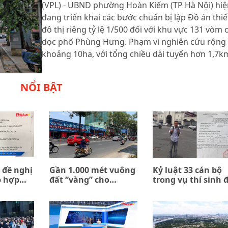
(VPL) - UBND phường Hoàn Kiếm (TP Hà Nội) hiệ
đang triển khai các bước chuẩn bị lập Đồ án thiế
đô thị riêng tỷ lệ 1/500 đối với khu vực 131 vòm 
dọc phố Phùng Hưng. Phạm vi nghiên cứu rộng
khoảng 10ha, với tổng chiều dài tuyến hơn 1,7k
NỔI BẬT
 đề nghị
Gần 1.000 mét vuông
Kỷ luật 33 cán bộ
p hợp
đất “vàng” cho
trong vụ thí sinh 
n giữa
thuê… 0 đồng
trường quân đội b
ombank
trả về