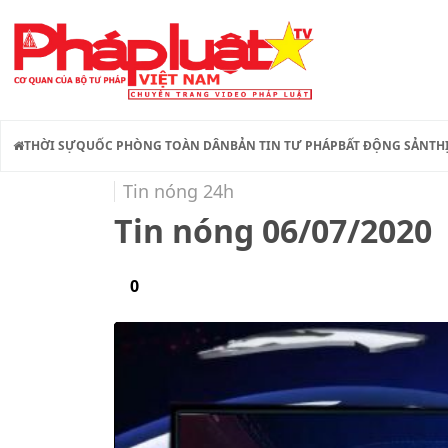
THỜI SỰ
QUỐC PHÒNG TOÀN DÂN
BẢN TIN TƯ PHÁP
BẤT ĐỘNG SẢN
TH
Tin nóng 24h
Tin nóng 06/07/2020
0