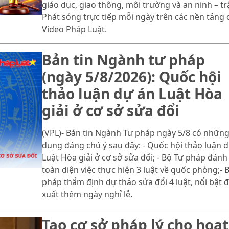
giáo dục, giao thông, môi trường và an ninh – trậ
Phát sóng trực tiếp mỗi ngày trên các nền tảng 
Video Pháp Luật.
Bản tin Ngành tư pháp
(ngày 5/8/2026): Quốc hội
thảo luận dự án Luật Hòa
giải ở cơ sở sửa đổi
(VPL)- Bản tin Ngành Tư pháp ngày 5/8 có những
dung đáng chú ý sau đây: - Quốc hội thảo luận 
Luật Hòa giải ở cơ sở sửa đổi; - Bộ Tư pháp đánh
toàn diện việc thực hiện 3 luật về quốc phòng;- 
pháp thẩm định dự thảo sửa đổi 4 luật, nổi bật 
xuất thêm ngày nghỉ lễ.
Tạo cơ sở pháp lý cho hoạt