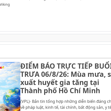
Viking
ĐIỂM BÁO TRỰC TIẾP BUỔ
TRƯA 06/8/26: Mùa mưa, s
xuất huyết gia tăng tại
Thành phố Hồ Chí Minh
(VPL)- Bản tin tổng hợp những diễn biến đáng c
về pháp luật, kinh tế, tài chính, bất động sản, y tế