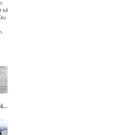
n
t kế
cầu
m.
đỗ
ị