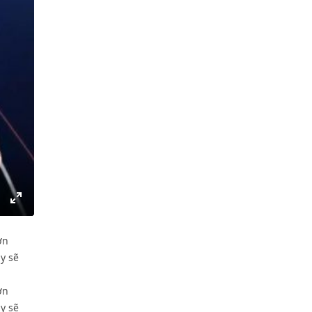
gs
IP
Enter
fullscreen
ơn
ly sẽ
ơn
ly sẽ