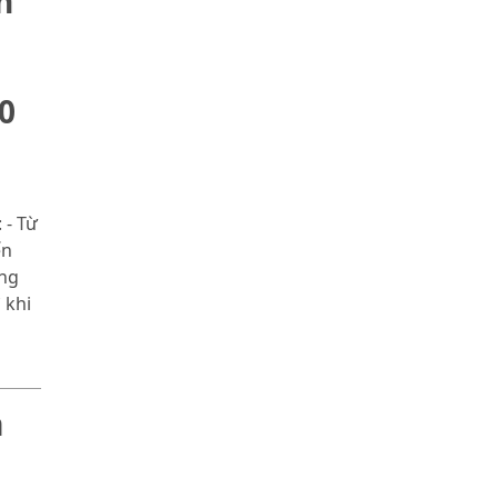
h
0
 - Từ
ến
ùng
 khi
m