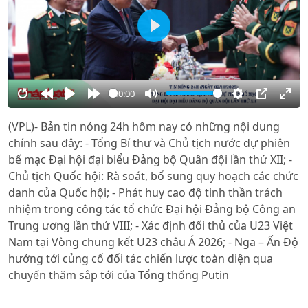
Play
00:00
Restart
Rewind
Play
Forward
Mute
Settings
PIP
Ente
(VPL)- Bản tin nóng 24h hôm nay có những nội dung
10s
10s
full
chính sau đây: - Tổng Bí thư và Chủ tịch nước dự phiên
bế mạc Đại hội đại biểu Đảng bộ Quân đội lần thứ XII; -
Chủ tịch Quốc hội: Rà soát, bổ sung quy hoạch các chức
danh của Quốc hội; - Phát huy cao độ tinh thần trách
nhiệm trong công tác tổ chức Đại hội Đảng bộ Công an
Trung ương lần thứ VIII; - Xác định đối thủ của U23 Việt
Nam tại Vòng chung kết U23 châu Á 2026; - Nga – Ấn Độ
hướng tới củng cố đối tác chiến lược toàn diện qua
chuyến thăm sắp tới của Tổng thống Putin