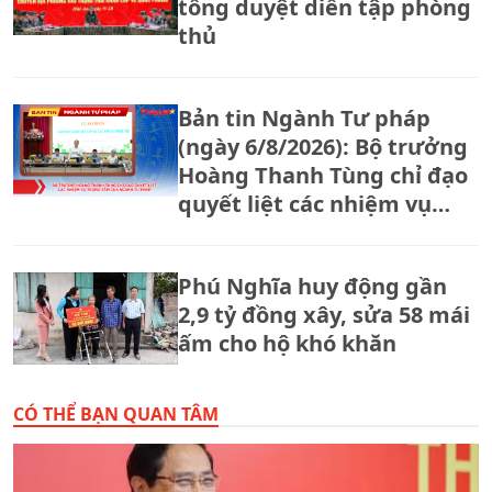
tổng duyệt diễn tập phòng
thủ
Bản tin Ngành Tư pháp
(ngày 6/8/2026): Bộ trưởng
Hoàng Thanh Tùng chỉ đạo
quyết liệt các nhiệm vụ
trọng tâm của ngành Tư
pháp
Phú Nghĩa huy động gần
2,9 tỷ đồng xây, sửa 58 mái
ấm cho hộ khó khăn
CÓ THỂ BẠN QUAN TÂM