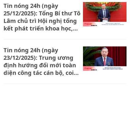
Tin nóng 24h (ngày
25/12/2025): Tổng Bí thư Tô
Lâm chủ trì Hội nghị tổng
kết phát triển khoa học,
công nghệ, đổi mới sáng
tạo và chuyển đổi số
Tin nóng 24h (ngày
23/12/2025): Trung ương
định hướng đổi mới toàn
diện công tác cán bộ, coi
nhân tài là động lực then
chốt
Tin nóng 24h (ngày
24/12/2025): Xác định rõ
quy mô doanh nghiệp đưa
vào thí điểm giao hạn
ngạch phát thải