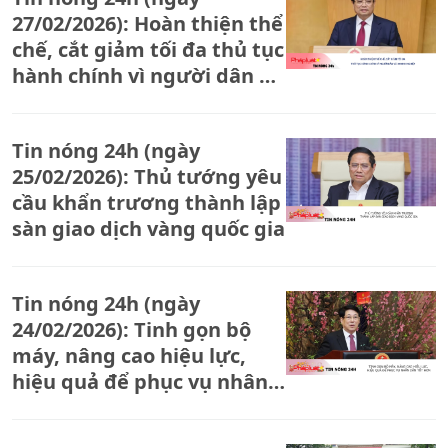
2026; - Thảm kịch tại Bolivia: Máy bay quân sự chở tiền
27/02/2026): Hoàn thiện thể
lao ra cao tốc, ít nhất 15 người thiệt mạng.
chế, cắt giảm tối đa thủ tục
hành chính vì người dân và
doanh nghiệp
Tin nóng 24h (ngày
25/02/2026): Thủ tướng yêu
cầu khẩn trương thành lập
sàn giao dịch vàng quốc gia
Tin nóng 24h (ngày
24/02/2026): Tinh gọn bộ
máy, nâng cao hiệu lực,
hiệu quả để phục vụ nhân
dân tốt hơn