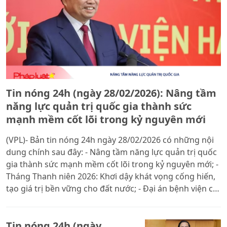
Tin nóng 24h (ngày 28/02/2026): Nâng tầm
năng lực quản trị quốc gia thành sức
mạnh mềm cốt lõi trong kỷ nguyên mới
(VPL)- Bản tin nóng 24h ngày 28/02/2026 có những nội
dung chính sau đây: - Nâng tầm năng lực quản trị quốc
gia thành sức mạnh mềm cốt lõi trong kỷ nguyên mới; -
Tháng Thanh niên 2026: Khơi dậy khát vọng cống hiến,
tạo giá trị bền vững cho đất nước; - Đại án bệnh viện cơ
sở 2: Cơ chế “5%” và lời khai trái chiều của cựu Bộ
trưởng Nguyễn Thị Kim Tiến; - Tuyển nữ Việt Nam hội
Tin nóng 24h (ngày
quân tại Australia, quyết tâm chinh phục Asian Cup