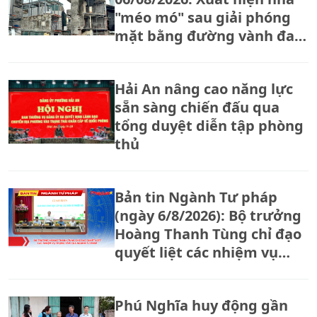
"méo mó" sau giải phóng
mặt bằng đường vành đai
2,5
Hải An nâng cao năng lực
sẵn sàng chiến đấu qua
tổng duyệt diễn tập phòng
thủ
Bản tin Ngành Tư pháp
(ngày 6/8/2026): Bộ trưởng
Hoàng Thanh Tùng chỉ đạo
quyết liệt các nhiệm vụ
trọng tâm của ngành Tư
pháp
Phú Nghĩa huy động gần