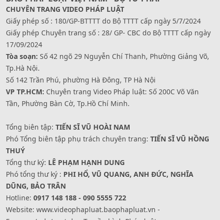
CHUYÊN TRANG VIDEO PHÁP LUẬT
Giấy phép số : 180/GP-BTTTT do Bộ TTTT cấp ngày 5/7/2024
Giấy phép Chuyên trang số : 28/ GP- CBC do Bộ TTTT cấp ngày
17/09/2024
Tòa soạn:
Số 42 ngõ 29 Nguyễn Chí Thanh, Phường Giảng Võ,
Tp.Hà Nội.
Số 142 Trần Phú, phường Hà Đông, TP Hà Nội
VP TP.HCM:
Chuyên trang Video Pháp luật: Số 200C Võ Văn
Tần, Phường Bàn Cờ, Tp.Hồ Chí Minh.
Tổng biên tập:
TIẾN SĨ VŨ HOÀI NAM
Phó Tổng biên tập phụ trách chuyên trang:
TIẾN SĨ VŨ HỒNG
THUÝ
Tổng thư ký:
LÊ PHẠM HẠNH DUNG
Phó tổng thư ký :
PHI HỔ, VŨ QUANG, ANH ĐỨC, NGHĨA
DŨNG, BẢO TRÂN
Hotline:
0917 148 188 - 090 5555 722
Website: www.videophapluat.baophapluat.vn -