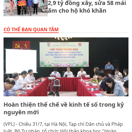
2,9 tỷ đồng xây, sửa 58 mái
ấm cho hộ khó khăn
CÓ THỂ BẠN QUAN TÂM
Hoàn thiện thể chế về kinh tế số trong kỷ
nguyên mới
(VPL) - Chiều 31/7, tại Hà Nội, Tạp chí Dân chủ và Pháp
luật, Bộ Tư pháp, tổ chức Hội thảo khoa học "Hoàn