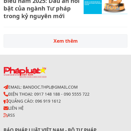
biểu năm 2025: Dấu ấn nổi
bật của ngành Tư pháp
trong kỷ nguyên mới
Xem thêm
EMAIL: BANDOC.THPL@GMAIL.COM
ĐIỆN THOẠI: 0917 148 188 - 090 5555 722
QUẢNG CÁO: 096 919 1612
LIÊN HỆ
RSS
BÁO PHÁP LUẬT VIỆT NAM - BỘ TƯ PHÁP