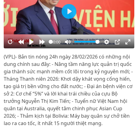
Play
00:00
Restart
Rewind
Play
Forward
Mute
Settings
PIP
Ente
(VPL)- Bản tin nóng 24h ngày 28/02/2026 có những nội
10s
10s
full
dung chính sau đây: - Nâng tầm năng lực quản trị quốc
gia thành sức mạnh mềm cốt lõi trong kỷ nguyên mới; -
Tháng Thanh niên 2026: Khơi dậy khát vọng cống hiến,
tạo giá trị bền vững cho đất nước; - Đại án bệnh viện cơ
sở 2: Cơ chế “5%” và lời khai trái chiều của cựu Bộ
trưởng Nguyễn Thị Kim Tiến; - Tuyển nữ Việt Nam hội
quân tại Australia, quyết tâm chinh phục Asian Cup
2026; - Thảm kịch tại Bolivia: Máy bay quân sự chở tiền
lao ra cao tốc, ít nhất 15 người thiệt mạng.