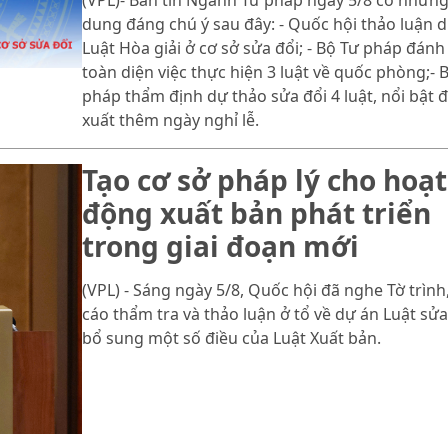
(VPL)- Bản tin Ngành Tư pháp ngày 5/8 có những
dung đáng chú ý sau đây: - Quốc hội thảo luận 
Luật Hòa giải ở cơ sở sửa đổi; - Bộ Tư pháp đánh
toàn diện việc thực hiện 3 luật về quốc phòng;- 
pháp thẩm định dự thảo sửa đổi 4 luật, nổi bật 
xuất thêm ngày nghỉ lễ.
Tạo cơ sở pháp lý cho hoạt
động xuất bản phát triển
trong giai đoạn mới
(VPL) - Sáng ngày 5/8, Quốc hội đã nghe Tờ trình
cáo thẩm tra và thảo luận ở tổ về dự án Luật sửa
bổ sung một số điều của Luật Xuất bản.