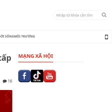
ĐỜI SỐNG
MÔI TRƯỜNG
cấp
MẠNG XÃ HỘI
16