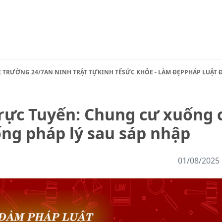
Ị TRƯỜNG 24/7
AN NINH TRẬT TỰ
KINH TẾ
SỨC KHỎE - LÀM ĐẸP
PHÁP LUẬT 
rực Tuyến: Chung cư xuống 
ng pháp lý sau sáp nhập
01/08/2025