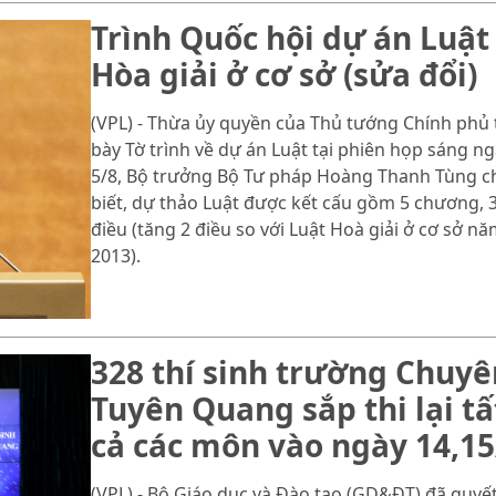
Trình Quốc hội dự án Luật
Hòa giải ở cơ sở (sửa đổi)
(VPL) - Thừa ủy quyền của Thủ tướng Chính phủ 
bày Tờ trình về dự án Luật tại phiên họp sáng n
5/8, Bộ trưởng Bộ Tư pháp Hoàng Thanh Tùng c
biết, dự thảo Luật được kết cấu gồm 5 chương, 
điều (tăng 2 điều so với Luật Hoà giải ở cơ sở n
2013).
328 thí sinh trường Chuyê
Tuyên Quang sắp thi lại tấ
cả các môn vào ngày 14,15
(VPL) - Bộ Giáo dục và Đào tạo (GD&ĐT) đã quyế