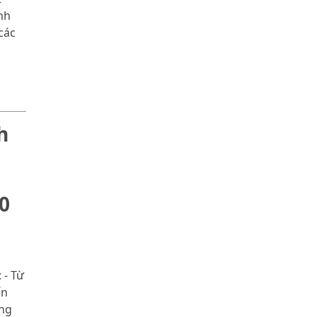
nh
các
h
0
 - Từ
ến
ùng