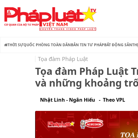
THỜI SỰ
QUỐC PHÒNG TOÀN DÂN
BẢN TIN TƯ PHÁP
BẤT ĐỘNG SẢN
TH
Tọa đàm Pháp Luật
Tọa đàm Pháp Luật T
và những khoảng trố
Nhật Linh - Ngân Hiếu - Theo VPL