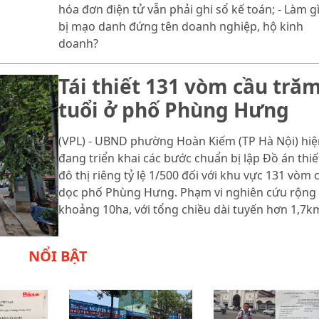
hóa đơn điện tử vẫn phải ghi sổ kế toán; - Làm gì
bị mạo danh đứng tên doanh nghiệp, hộ kinh
doanh?
Tái thiết 131 vòm cầu tră
tuổi ở phố Phùng Hưng
(VPL) - UBND phường Hoàn Kiếm (TP Hà Nội) hiệ
đang triển khai các bước chuẩn bị lập Đồ án thiế
đô thị riêng tỷ lệ 1/500 đối với khu vực 131 vòm 
dọc phố Phùng Hưng. Phạm vi nghiên cứu rộng
khoảng 10ha, với tổng chiều dài tuyến hơn 1,7k
NỔI BẬT