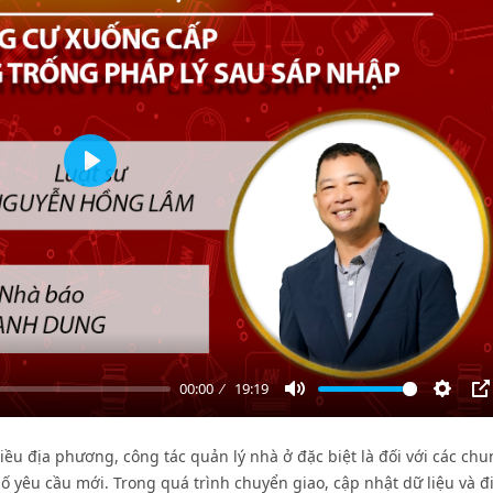
Play
00:00
19:19
Mute
Settin
P
nhiều địa phương, công tác quản lý nhà ở đặc biệt là đối với các ch
 yêu cầu mới. Trong quá trình chuyển giao, cập nhật dữ liệu và đ