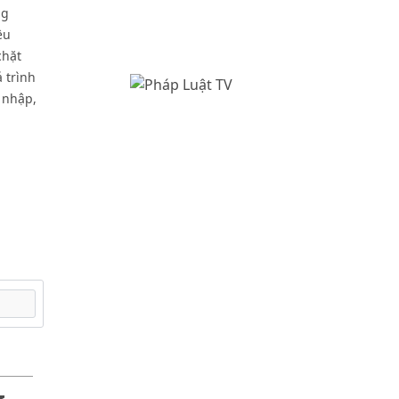
ng
ều
chặt
 trình
p nhập,