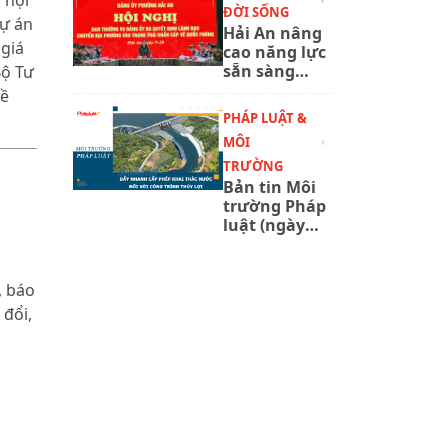
 nội
ĐỜI SỐNG
năm 2027
dự án
Hải An nâng
 giá
cao năng lực
sẵn sàng
Bộ Tư
chiến đấu
đề
qua tổng
PHÁP LUẬT &
duyệt diễn
MÔI
tập phòng
thủ
TRƯỜNG
Bản tin Môi
trường Pháp
luật (ngày
6/8/2026):
Đẩy nhanh
cấp phép
, báo
khai thác
 đổi,
nước đối với
công trình
thủy lợi.