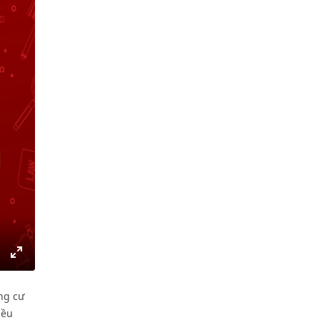
gs
IP
Enter
fullscreen
ung cư
iều