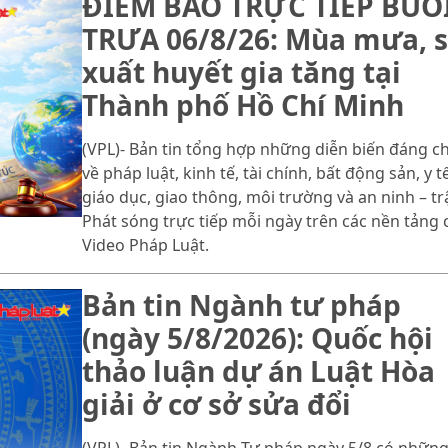
ĐIỂM BÁO TRỰC TIẾP BUỔ
TRƯA 06/8/26: Mùa mưa, s
xuất huyết gia tăng tại
Thành phố Hồ Chí Minh
(VPL)- Bản tin tổng hợp những diễn biến đáng c
về pháp luật, kinh tế, tài chính, bất động sản, y tế
giáo dục, giao thông, môi trường và an ninh – trậ
Phát sóng trực tiếp mỗi ngày trên các nền tảng 
Video Pháp Luật.
Bản tin Ngành tư pháp
(ngày 5/8/2026): Quốc hội
thảo luận dự án Luật Hòa
giải ở cơ sở sửa đổi