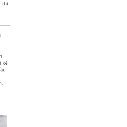
 khi
m
n
t kế
cầu
m.