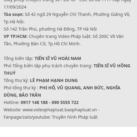
17/09/2024
Tòa soạn:
Số 42 ngõ 29 Nguyễn Chí Thanh, Phường Giảng Võ,
Tp.Hà Nội.
Số 142 Trần Phú, phường Hà Đông, TP Hà Nội
VP TP.HCM:
Chuyên trang Video Pháp luật: Số 200C Võ Văn
Tần, Phường Bàn Cờ, Tp.Hồ Chí Minh.
Tổng biên tập:
TIẾN SĨ VŨ HOÀI NAM
Phó Tổng biên tập phụ trách chuyên trang:
TIẾN SĨ VŨ HỒNG
THUÝ
Tổng thư ký:
LÊ PHẠM HẠNH DUNG
Phó tổng thư ký :
PHI HỔ, VŨ QUANG, ANH ĐỨC, NGHĨA
DŨNG, BẢO TRÂN
Hotline:
0917 148 188 - 090 5555 722
Website: www.videophapluat.baophapluat.vn -
Fanpage/zalo/youtube: Truyền hình Pháp luật