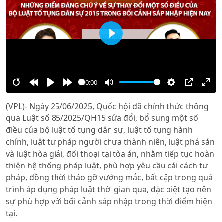
Play
00:00
Restart
Rewind
Play
Forward
Mute
Settings
PIP
Ente
(VPL)- Ngày 25/06/2025, Quốc hội đã chính thức thông
10s
10s
full
qua Luật số 85/2025/QH15 sửa đổi, bổ sung một số
điều của bộ luật tố tụng dân sự, luật tố tụng hành
chính, luật tư pháp người chưa thành niên, luật phá sản
và luật hòa giải, đối thoại tại tòa án, nhằm tiếp tục hoàn
thiện hệ thống pháp luật, phù hợp yêu cầu cải cách tư
pháp, đồng thời tháo gỡ vướng mắc, bất cập trong quá
trình áp dụng pháp luật thời gian qua, đặc biệt tạo nên
sự phù hợp với bối cảnh sáp nhập trong thời điểm hiện
tại.