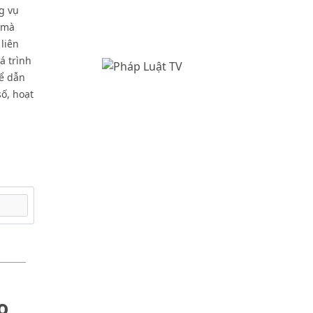
g vụ
g mà
liên
á trình
hể dẫn
số, hoạt
o