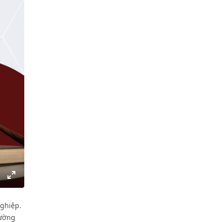
gs
IP
Enter
fullscreen
nghiệp.
rường