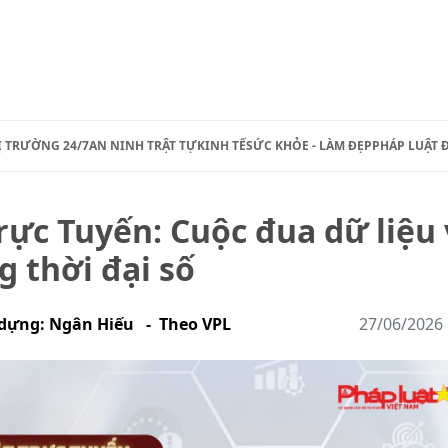
Ị TRƯỜNG 24/7
AN NINH TRẬT TỰ
KINH TẾ
SỨC KHỎE - LÀM ĐẸP
PHÁP LUẬT 
ực Tuyến: Cuộc đua dữ liệu 
g thời đại số
 dựng: Ngân Hiếu - Theo VPL
27/06/2026