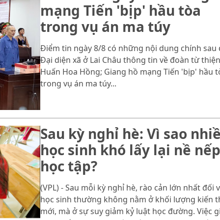
mạng Tiến 'bịp' hầu tòa
trong vụ án ma túy
Điểm tin ngày 8/8 có những nội dung chính sau 
Đại diện xã ở Lai Châu thông tin về đoàn từ thiệ
Huấn Hoa Hồng; Giang hồ mạng Tiến 'bịp' hầu t
trong vụ án ma túy...
Sau kỳ nghỉ hè: Vì sao nhi
học sinh khó lấy lại nề nế
học tập?
(VPL) - Sau mỗi kỳ nghỉ hè, rào cản lớn nhất đối v
học sinh thường không nằm ở khối lượng kiến 
mới, mà ở sự suy giảm kỷ luật học đường. Việc g