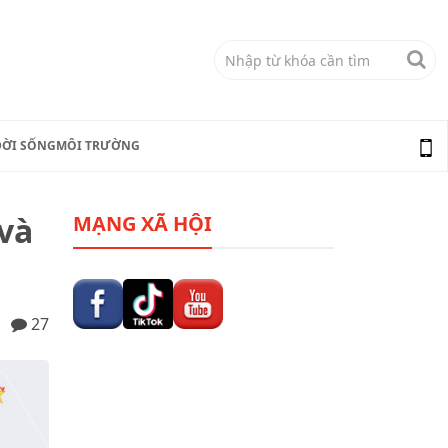
ĐỜI SỐNG
MÔI TRƯỜNG
và
MẠNG XÃ HỘI
27