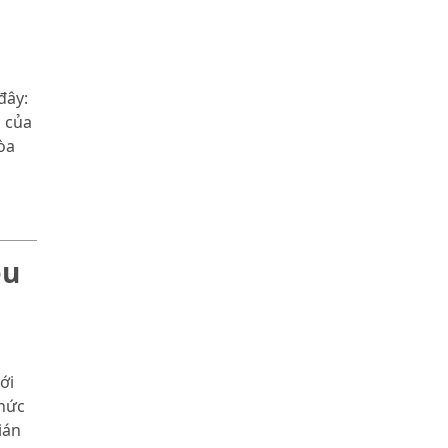
đây:
n của
òa
ều
p
ới
thức
ián