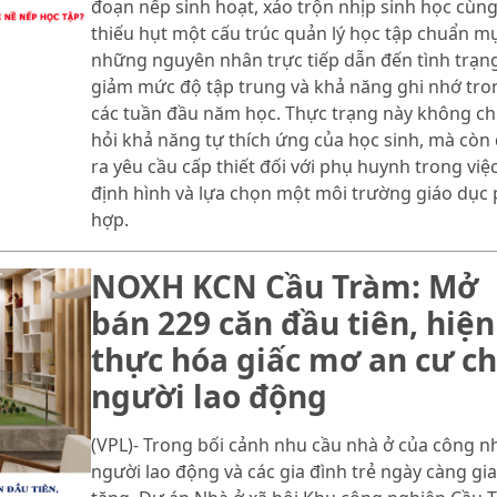
đoạn nếp sinh hoạt, xáo trộn nhịp sinh học cùn
thiếu hụt một cấu trúc quản lý học tập chuẩn mự
những nguyên nhân trực tiếp dẫn đến tình trạn
giảm mức độ tập trung và khả năng ghi nhớ tro
các tuần đầu năm học. Thực trạng này không chỉ
hỏi khả năng tự thích ứng của học sinh, mà còn 
ra yêu cầu cấp thiết đối với phụ huynh trong việ
định hình và lựa chọn một môi trường giáo dục
hợp.
NOXH KCN Cầu Tràm: Mở
bán 229 căn đầu tiên, hiện
thực hóa giấc mơ an cư c
người lao động
(VPL)- Trong bối cảnh nhu cầu nhà ở của công n
người lao động và các gia đình trẻ ngày càng gia