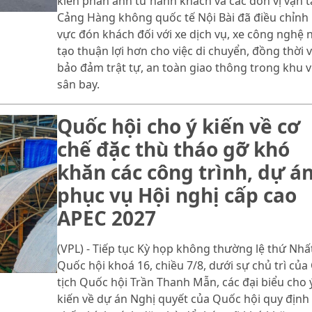
kiến phản ánh từ hành khách và các đơn vị vận tả
Cảng Hàng không quốc tế Nội Bài đã điều chỉnh
vực đón khách đối với xe dịch vụ, xe công nghệ
tạo thuận lợi hơn cho việc di chuyển, đồng thời 
bảo đảm trật tự, an toàn giao thông trong khu 
sân bay.
Quốc hội cho ý kiến về cơ
chế đặc thù tháo gỡ khó
khăn các công trình, dự á
phục vụ Hội nghị cấp cao
APEC 2027
(VPL) - Tiếp tục Kỳ họp không thường lệ thứ Nhất
Quốc hội khoá 16, chiều 7/8, dưới sự chủ trì của
tịch Quốc hội Trần Thanh Mẫn, các đại biểu cho 
kiến về dự án Nghị quyết của Quốc hội quy định