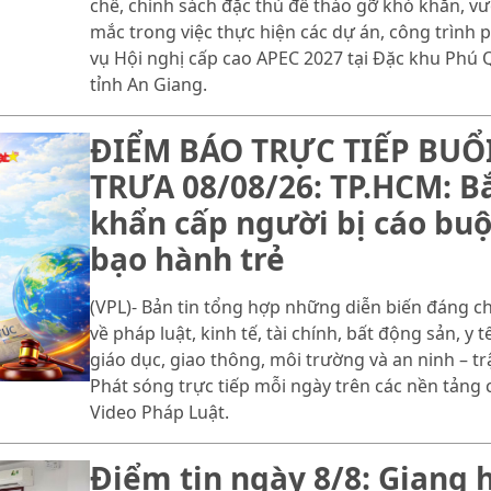
chế, chính sách đặc thù để tháo gỡ khó khăn, v
mắc trong việc thực hiện các dự án, công trình 
vụ Hội nghị cấp cao APEC 2027 tại Đặc khu Phú 
tỉnh An Giang.
ĐIỂM BÁO TRỰC TIẾP BUỔ
TRƯA 08/08/26: TP.HCM: B
khẩn cấp người bị cáo buộ
bạo hành trẻ
(VPL)- Bản tin tổng hợp những diễn biến đáng c
về pháp luật, kinh tế, tài chính, bất động sản, y tế
giáo dục, giao thông, môi trường và an ninh – trậ
Phát sóng trực tiếp mỗi ngày trên các nền tảng 
Video Pháp Luật.
Điểm tin ngày 8/8: Giang 