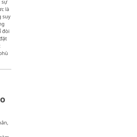
g sự
c là
g suy
ng
 đòi
đặt
c
 phù
ho
hân,