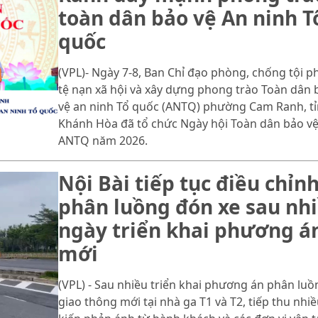
toàn dân bảo vệ An ninh T
quốc
(VPL)- Ngày 7-8, Ban Chỉ đạo phòng, chống tội p
tệ nạn xã hội và xây dựng phong trào Toàn dân 
vệ an ninh Tổ quốc (ANTQ) phường Cam Ranh, t
Khánh Hòa đã tổ chức Ngày hội Toàn dân bảo v
ANTQ năm 2026.
Nội Bài tiếp tục điều chỉn
phân luồng đón xe sau nh
ngày triển khai phương á
mới
(VPL) - Sau nhiều triển khai phương án phân luồ
giao thông mới tại nhà ga T1 và T2, tiếp thu nhiề