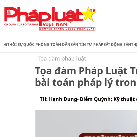
THỜI SỰ
QUỐC PHÒNG TOÀN DÂN
BẢN TIN TƯ PHÁP
BẤT ĐỘNG SẢN
TH
Tọa đàm pháp luật
Tọa đàm Pháp Luật Tr
bài toán pháp lý tron
TH: Hạnh Dung- Diễm Quỳnh; Kỹ thuật