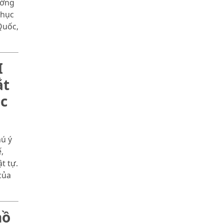
ướng
phục
Quốc,
I
ắt
c
hú ý
,
t tự.
của
hồ