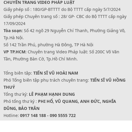
CHUYÊN TRANG VIDEO PHÁP LUẬT
Giấy phép số : 180/GP-BTTTT do Bộ TTTT cấp ngày 5/7/2024
Giấy phép Chuyên trang số : 28/ GP- CBC do Bộ TTTT cấp ngày
17/09/2024
Tòa soạn:
Số 42 ngõ 29 Nguyễn Chí Thanh, Phường Giảng Võ,
Tp.Hà Nội.
Số 142 Trần Phú, phường Hà Đông, TP Hà Nội
VP TP.HCM:
Chuyên trang Video Pháp luật: Số 200C Võ Văn
Tần, Phường Bàn Cờ, Tp.Hồ Chí Minh.
Tổng biên tập:
TIẾN SĨ VŨ HOÀI NAM
Phó Tổng biên tập phụ trách chuyên trang:
TIẾN SĨ VŨ HỒNG
THUÝ
Tổng thư ký:
LÊ PHẠM HẠNH DUNG
Phó tổng thư ký :
PHI HỔ, VŨ QUANG, ANH ĐỨC, NGHĨA
DŨNG, BẢO TRÂN
Hotline:
0917 148 188 - 090 5555 722
Website: www.videophapluat.baophapluat.vn -
Fanpage/zalo/youtube: Truyền hình Pháp luật