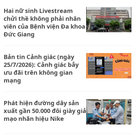
trường thân thuộc này đang chuẩn bị chia tay một phần
Hai nữ sinh Livestream
khuôn viên để phục vụ Dự án đầu tư xây dựng Cảng
hàng không quốc tế Gia Bình và các công trình thành
chửi thề không phải nhân
phần liên quan.
viên của Bệnh viện Đa khoa
Đức Giang
Bản tin Cảnh giác (ngày
25/7/2026): Cảnh giác bẫy
ưu đãi trên không gian
mạng
Phát hiện đường dây sản
xuất gần 50.000 đôi giày giả
mạo nhãn hiệu Nike