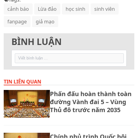
cảnh báo
Lừa đảo
học sinh
sinh viên
fanpage
giả mạo
BÌNH LUẬN
TIN LIÊN QUAN
Phấn đấu hoàn thành toàn
đường Vành đai 5 – Vùng
Thủ đô trước năm 2035
Chính phủ trình Quốc hội