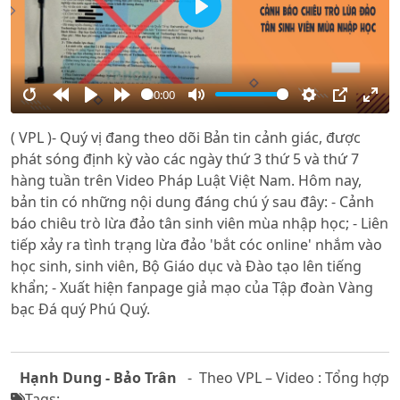
Play
00:00
Restart
Rewind
Play
Forward
Mute
Settings
PIP
Ente
( VPL )- Quý vị đang theo dõi Bản tin cảnh giác, được
10s
10s
full
phát sóng định kỳ vào các ngày thứ 3 thứ 5 và thứ 7
hàng tuần trên Video Pháp Luật Việt Nam. Hôm nay,
bản tin có những nội dung đáng chú ý sau đây: - Cảnh
báo chiêu trò lừa đảo tân sinh viên mùa nhập học; - Liên
tiếp xảy ra tình trạng lừa đảo 'bắt cóc online' nhắm vào
học sinh, sinh viên, Bộ Giáo dục và Đào tạo lên tiếng
khẩn; - Xuất hiện fanpage giả mạo của Tập đoàn Vàng
bạc Đá quý Phú Quý.
Hạnh Dung - Bảo Trân
- Theo VPL – Video : Tổng hợp
Tags: