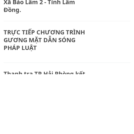
Xã Bảo Lâm 2 - Tỉnh Lâm
Đồng.
TRỰC TIẾP CHƯƠNG TRÌNH
GƯƠNG MẶT DẪN SÓNG
PHÁP LUẬT
Thanh tra TP Hải Phòng kết
luận gì về hoạt động của 5
Văn phòng công chứng
trên địa bàn?
Văn phòng Công chứng
Nguyễn Thanh Thuý mắc