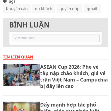
Tags:
Khuyến cáo
du khách
quyên góp
gmail.
BÌNH LUẬN
TIN LIÊN QUAN
ASEAN Cup 2026: Phe vé
tấp nập chào khách, giá vé
trận Việt Nam – Campuchia
bị đẩy lên cao
Đẩy mạnh hợp tác phổ