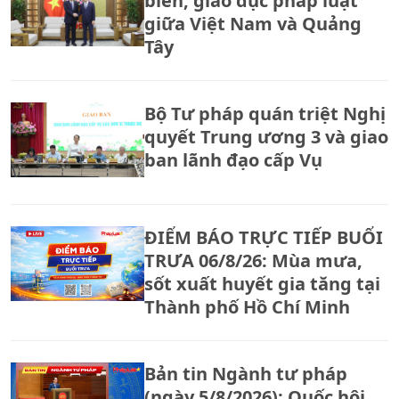
biến, giáo dục pháp luật
giữa Việt Nam và Quảng
Tây
Bộ Tư pháp quán triệt Nghị
quyết Trung ương 3 và giao
ban lãnh đạo cấp Vụ
ĐIỂM BÁO TRỰC TIẾP BUỔI
TRƯA 06/8/26: Mùa mưa,
sốt xuất huyết gia tăng tại
Thành phố Hồ Chí Minh
Bản tin Ngành tư pháp
(ngày 5/8/2026): Quốc hội