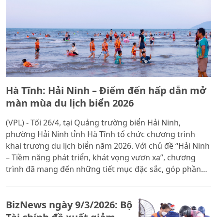
Hà Tĩnh: Hải Ninh – Điểm đến hấp dẫn mở
màn mùa du lịch biển 2026
(VPL) - Tối 26/4, tại Quảng trường biển Hải Ninh,
phường Hải Ninh tỉnh Hà Tĩnh tổ chức chương trình
khai trương du lịch biển năm 2026. Với chủ đề “Hải Ninh
– Tiềm năng phát triển, khát vọng vươn xa”, chương
trình đã mang đến những tiết mục đặc sắc, góp phần
quảng bá hình ảnh quê hương biển giàu tiềm năng,
thân thiện và đầy sức sống đến với du khách gần xa.
BizNews ngày 9/3/2026: Bộ