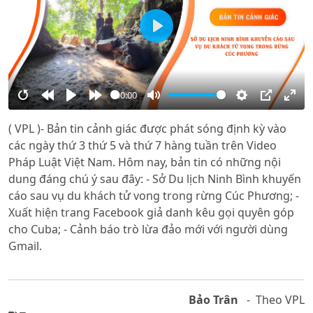
Play
00:00
Restart
Rewind
Play
Forward
Mute
Settings
PIP
Ente
( VPL )- Bản tin cảnh giác được phát sóng định kỳ vào
10s
10s
full
các ngày thứ 3 thứ 5 và thứ 7 hàng tuần trên Video
Pháp Luật Việt Nam. Hôm nay, bản tin có những nội
dung đáng chú ý sau đây: - Sở Du lịch Ninh Bình khuyến
cáo sau vụ du khách tử vong trong rừng Cúc Phương; -
Xuất hiện trang Facebook giả danh kêu gọi quyên góp
cho Cuba; - Cảnh báo trò lừa đảo mới với người dùng
Gmail.
Bảo Trân
- Theo VPL