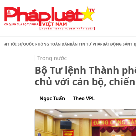
THỜI SỰ
QUỐC PHÒNG TOÀN DÂN
BẢN TIN TƯ PHÁP
BẤT ĐỘNG SẢN
TH
Trong nước
Bộ Tư lệnh Thành phố
chủ với cán bộ, chiế
Ngọc Tuấn - Theo VPL