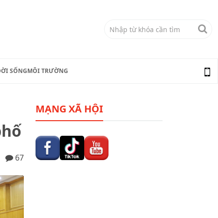
ĐỜI SỐNG
MÔI TRƯỜNG
MẠNG XÃ HỘI
phố
67