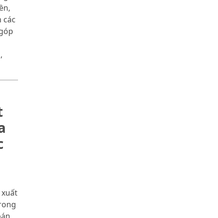
ền,
m các
 góp
,
t
a
c
a
 xuất
trong
bán