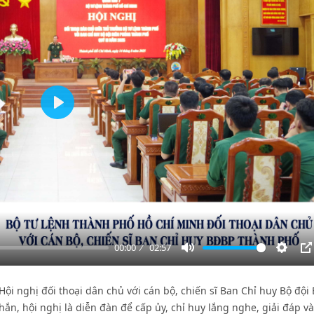
Play
00:00
02:57
Mute
Settin
P
ội nghị đối thoại dân chủ với cán bộ, chiến sĩ Ban Chỉ huy Bộ đội 
ắn, hội nghị là diễn đàn để cấp ủy, chỉ huy lắng nghe, giải đáp và