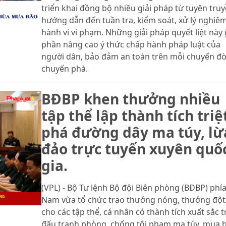
triển khai đồng bộ nhiều giải pháp từ tuyên truy
hướng dẫn đến tuần tra, kiểm soát, xử lý nghiê
hành vi vi phạm. Những giải pháp quyết liệt này
phần nâng cao ý thức chấp hành pháp luật của
người dân, bảo đảm an toàn trên mỗi chuyến đò
chuyến phà.
BĐBP khen thưởng nhiều
tập thể lập thành tích triệ
phá đường dây ma túy, lừ
đảo trực tuyến xuyên quố
gia.
(VPL) - Bộ Tư lệnh Bộ đội Biên phòng (BĐBP) phí
Nam vừa tổ chức trao thưởng nóng, thưởng đột
cho các tập thể, cá nhân có thành tích xuất sắc 
đấu tranh phòng, chống tội phạm ma túy, mua 