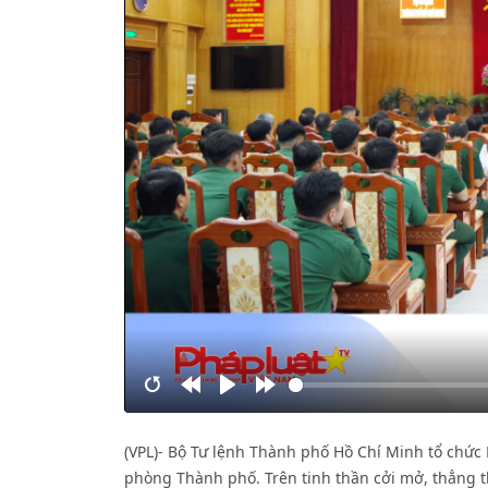
Restart
Rewind
Play
Forward
10s
10s
(VPL)- Bộ Tư lệnh Thành phố Hồ Chí Minh tổ chức H
phòng Thành phố. Trên tinh thần cởi mở, thẳng th