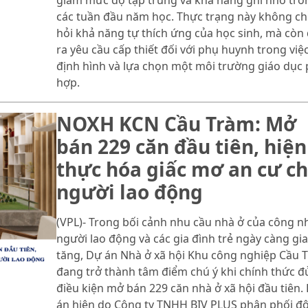
giảm mức độ tập trung và khả năng ghi nhớ tro
các tuần đầu năm học. Thực trạng này không chỉ
hỏi khả năng tự thích ứng của học sinh, mà còn 
ra yêu cầu cấp thiết đối với phụ huynh trong việ
định hình và lựa chọn một môi trường giáo dục
hợp.
NOXH KCN Cầu Tràm: Mở
bán 229 căn đầu tiên, hiện
thực hóa giấc mơ an cư c
người lao động
(VPL)- Trong bối cảnh nhu cầu nhà ở của công n
người lao động và các gia đình trẻ ngày càng gia
tăng, Dự án Nhà ở xã hội Khu công nghiệp Cầu 
đang trở thành tâm điểm chú ý khi chính thức đ
điều kiện mở bán 229 căn nhà ở xã hội đầu tiên.
án hiện do Công ty TNHH BIV PLUS phân phối đ