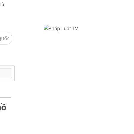
chủ
quốc
hồ