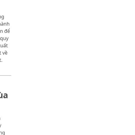
ng
hành
àn để
 quy
xuất
t về
.
ùa
a
y
ng