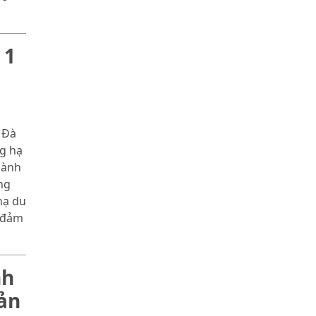
 1
 Đà
g hạ
hành
ng
hạ du
o đảm
nh
ản