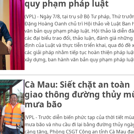
quy phạm pháp luật
(VPL) - Ngày 7/8, tại trụ sở Bộ Tư pháp, Thứ trưở
Đặng Hoàng Oanh chủ trì Hội thảo về Luật Ban 
văn bản quy phạm pháp luật. Hội thảo là diễn đ
các đại biểu trao đổi, thảo luận, đánh giá những
định của Luật và thực tiễn triển khai, qua đó đề 
các giải pháp nhằm tiếp tục hoàn thiện pháp luậ
xây dựng, ban hành văn bản quy phạm pháp luật
Cà Mau: Siết chặt an toàn
giao thông đường thủy m
mưa bão
(VPL - Trước diễn biến phức tạp của thời tiết mù
mưa bão và nhu cầu đi lại bằng đường thủy ngà
càng tăng, Phòng CSGT Công an tỉnh Cà Mau đa