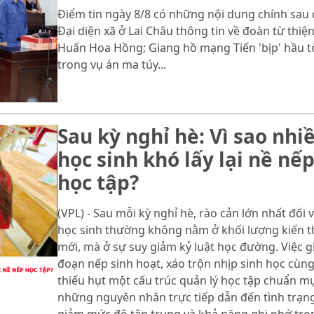
Điểm tin ngày 8/8 có những nội dung chính sau 
Đại diện xã ở Lai Châu thông tin về đoàn từ thiệ
Huấn Hoa Hồng; Giang hồ mạng Tiến 'bịp' hầu t
trong vụ án ma túy...
Sau kỳ nghỉ hè: Vì sao nhi
học sinh khó lấy lại nề nế
học tập?
(VPL) - Sau mỗi kỳ nghỉ hè, rào cản lớn nhất đối v
học sinh thường không nằm ở khối lượng kiến 
mới, mà ở sự suy giảm kỷ luật học đường. Việc g
đoạn nếp sinh hoạt, xáo trộn nhịp sinh học cùn
thiếu hụt một cấu trúc quản lý học tập chuẩn mự
những nguyên nhân trực tiếp dẫn đến tình trạn