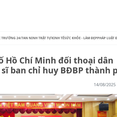
Ị TRƯỜNG 24/7
AN NINH TRẬT TỰ
KINH TẾ
SỨC KHỎE - LÀM ĐẸP
PHÁP LUẬT 
 Hồ Chí Minh đối thoại dân
n sĩ ban chỉ huy BĐBP thành 
14/08/2025