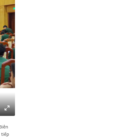
gs
IP
Enter
fullscreen
Biên
 tiếp