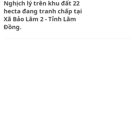
Nghịch lý trên khu đất 22
hecta đang tranh chấp tại
Xã Bảo Lâm 2 - Tỉnh Lâm
Đồng.
TRỰC TIẾP CHƯƠNG TRÌNH
GƯƠNG MẶT DẪN SÓNG
PHÁP LUẬT
Thanh tra TP Hải Phòng kết
luận gì về hoạt động của 5
Văn phòng công chứng
trên địa bàn?