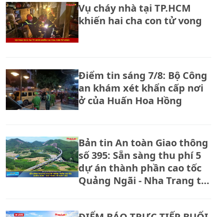
Vụ cháy nhà tại TP.HCM
khiến hai cha con tử vong
Điểm tin sáng 7/8: Bộ Công
an khám xét khẩn cấp nơi
ở của Huấn Hoa Hồng
Bản tin An toàn Giao thông
số 395: Sẵn sàng thu phí 5
dự án thành phần cao tốc
Quảng Ngãi - Nha Trang từ
ngày 14/8
ĐIỂM BÁO TRỰC TIẾP BUỔI