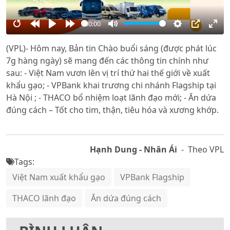
00:00
Restart
Rewind
Play
Forward
Mute
Settings
PIP
Ente
(VPL)- Hôm nay, Bản tin Chào buổi sáng (được phát lúc
10s
10s
full
7g hàng ngày) sẽ mang đến các thông tin chính như
sau: - Việt Nam vươn lên vị trí thứ hai thế giới về xuất
khẩu gạo; - VPBank khai trương chi nhánh Flagship tại
Hà Nội ; - THACO bổ nhiệm loạt lãnh đạo mới; - Ăn dứa
đúng cách – Tốt cho tim, thận, tiêu hóa và xương khớp.
Hạnh Dung - Nhân Ái
- Theo VPL
Tags:
Việt Nam xuất khẩu gạo
VPBank Flagship
THACO lãnh đạo
Ăn dứa đúng cách