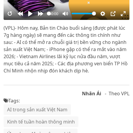
00:00
Restart
Rewind
Play
Forward
Mute
Settings
PIP
Ente
(VPL)- Hôm nay, Bản tin Chào buổi sáng (được phát lúc
10s
10s
full
7g hàng ngày) sẽ mang đến các thông tin chính như
sau: - AI có thể mở ra chuỗi giá trị bền vững cho ngành
sản xuất Việt Nam; - iPhone gập có thể ra mắt vào năm
2026; - Vietnam Airlines lãi kỷ lục nửa đầu năm, vượt
mục tiêu cả năm 2025; - Các địa phương ven biển TP Hồ
Chí Minh nhộn nhịp đón khách dịp hè.
Nhân Ái
- Theo VPL
Tags:
AI trong sản xuất Việt Nam
Kinh tế tuần hoàn thông minh