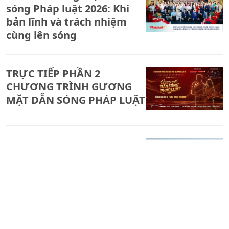
sóng Pháp luật 2026: Khi
bản lĩnh và trách nhiệm
cùng lên sóng
TRỰC TIẾP PHẦN 2
CHƯƠNG TRÌNH GƯƠNG
MẶT DẪN SÓNG PHÁP LUẬT
Nghịch lý trên khu đất 22
hecta đang tranh chấp tại
Xã Bảo Lâm 2 - Tỉnh Lâm
Đồng.
TRỰC TIẾP CHƯƠNG TRÌNH