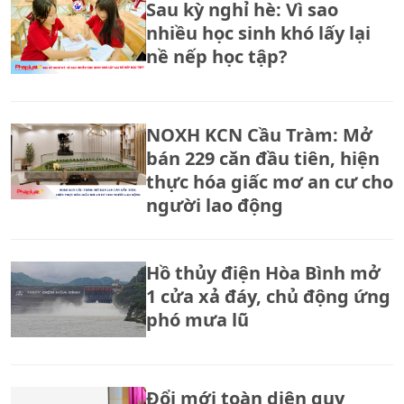
Sau kỳ nghỉ hè: Vì sao
nhiều học sinh khó lấy lại
nề nếp học tập?
NOXH KCN Cầu Tràm: Mở
bán 229 căn đầu tiên, hiện
thực hóa giấc mơ an cư cho
người lao động
Hồ thủy điện Hòa Bình mở
1 cửa xả đáy, chủ động ứng
phó mưa lũ
Đổi mới toàn diện quy