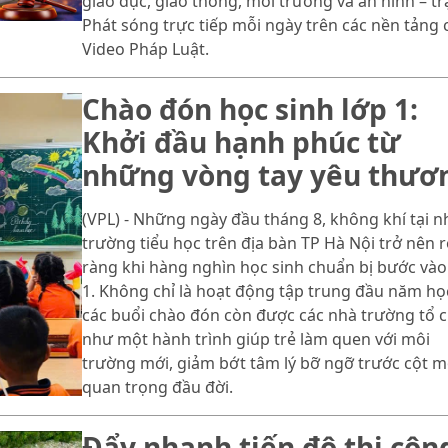
giáo dục, giao thông, môi trường và an ninh – trậ
Phát sóng trực tiếp mỗi ngày trên các nền tảng 
Video Pháp Luật.
Chào đón học sinh lớp 1:
Khởi đầu hạnh phúc từ
những vòng tay yêu thươ
(VPL) - Những ngày đầu tháng 8, không khí tại n
trường tiểu học trên địa bàn TP Hà Nội trở nên 
ràng khi hàng nghìn học sinh chuẩn bị bước vào
1. Không chỉ là hoạt động tập trung đầu năm họ
các buổi chào đón còn được các nhà trường tổ 
như một hành trình giúp trẻ làm quen với môi
trường mới, giảm bớt tâm lý bỡ ngỡ trước cột 
quan trọng đầu đời.
Đẩy nhanh tiến độ thi côn