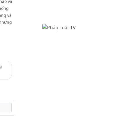
thao và
thống
ong và
 những
và