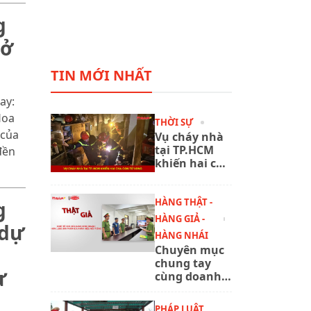
g
 ở
TIN MỚI NHẤT
ay:
Hoa
THỜI SỰ
 của
Vụ cháy nhà
tại TP.HCM
đền
khiến hai cha
con tử vong
HÀNG THẬT -
g
HÀNG GIẢ -
 dự
HÀNG NHÁI
Chuyên mục
chung tay
ừ
cùng doanh
nghiệp
phòng chống
PHÁP LUẬT