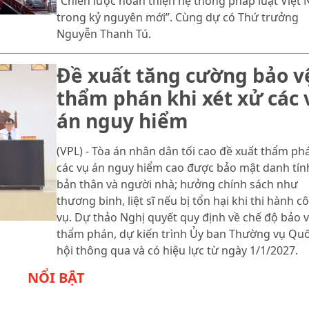
“Chiến lược hoàn thiện hệ thống pháp luật Việt
trong kỷ nguyên mới”. Cùng dự có Thứ trưởng
Nguyễn Thanh Tú.
Đề xuất tăng cường bảo v
thẩm phán khi xét xử các 
án nguy hiểm
(VPL) - Tòa án nhân dân tối cao đề xuất thẩm ph
các vụ án nguy hiểm cao được bảo mật danh tín
bản thân và người nhà; hưởng chính sách như
thương binh, liệt sĩ nếu bị tổn hại khi thi hành c
vụ. Dự thảo Nghị quyết quy định về chế độ bảo 
thẩm phán, dự kiến trình Ủy ban Thường vụ Qu
hội thông qua và có hiệu lực từ ngày 1/1/2027.
NỔI BẬT