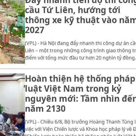
cầu Tứ Liên, hướng tới
thông xe kỹ thuật vào nă
2027
(VPL) - Hà Nội đang đẩy nhanh thi công dự án cầ
Liên – một trong những công trình giao thông t
điểm với tổng mức đầu tư hơn 20 nghìn tỷ đồng.
Hoàn thiện hệ thống pháp
luật Việt Nam trong kỷ
nguyên mới: Tầm nhìn đế
năm 2130
(VPL) - Chiều 6/8, Bộ trưởng Hoàng Thanh Tùng 
việc với Viện Chiến lược và Khoa học pháp lý về 