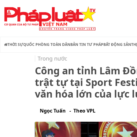
THỜI SỰ
QUỐC PHÒNG TOÀN DÂN
BẢN TIN TƯ PHÁP
BẤT ĐỘNG SẢN
TH
Trong nước
Công an tỉnh Lâm Đồ
trật tự tại Sport Fes
văn hóa lớn của lực
Ngọc Tuấn - Theo VPL