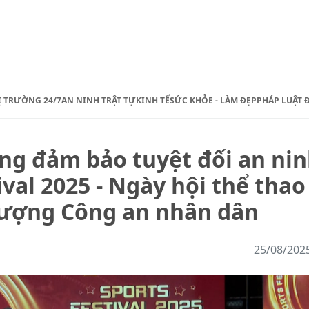
Ị TRƯỜNG 24/7
AN NINH TRẬT TỰ
KINH TẾ
SỨC KHỎE - LÀM ĐẸP
PHÁP LUẬT 
ng đảm bảo tuyệt đối an ni
tival 2025 - Ngày hội thể thao
 lượng Công an nhân dân
25/08/202