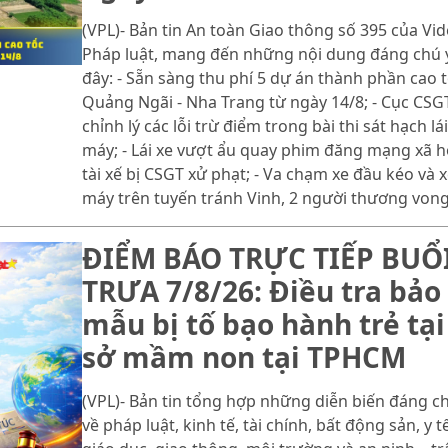
(VPL)- Bản tin An toàn Giao thông số 395 của Vi
Pháp luật, mang đến những nội dung đáng chú 
đây: - Sẵn sàng thu phí 5 dự án thành phần cao 
Quảng Ngãi - Nha Trang từ ngày 14/8; - Cục CSG
chỉnh lý các lỗi trừ điểm trong bài thi sát hạch lái
máy; - Lái xe vượt ẩu quay phim đăng mạng xã hộ
tài xế bị CSGT xử phạt; - Va chạm xe đầu kéo và 
máy trên tuyến tránh Vinh, 2 người thương vong
ĐIỂM BÁO TRỰC TIẾP BUỔ
TRƯA 7/8/26: Điều tra bảo
mẫu bị tố bạo hành trẻ tại
sở mầm non tại TPHCM
(VPL)- Bản tin tổng hợp những diễn biến đáng c
về pháp luật, kinh tế, tài chính, bất động sản, y tế