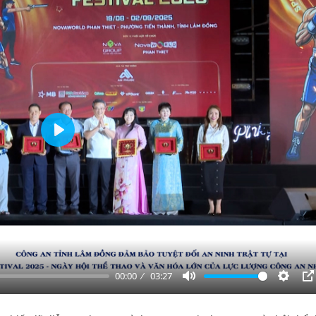
Play
00:00
03:27
Mute
Settin
P