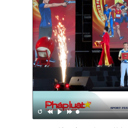
Restart
Rewind
Play
Forward
10s
10s