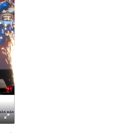
gs
IP
Enter
fullscreen