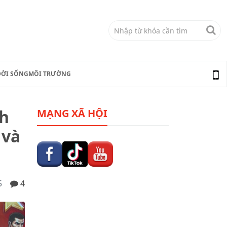
ĐỜI SỐNG
MÔI TRƯỜNG
nh
MẠNG XÃ HỘI
 và
5
4