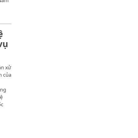
 Nam
ệ
vụ
án xử
h của
ông
vệ
ốc