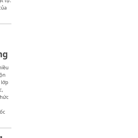
t tự.
của
ng
hiều
rộn
 lớp
c,
chức
mốc
g