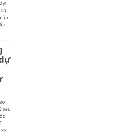
ay:
nổi tiếng
Hoa
 của
đền
g
 dự
ừ
deo
ý sau
tốc
T
 xe