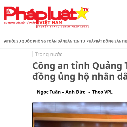
THỜI SỰ
QUỐC PHÒNG TOÀN DÂN
BẢN TIN TƯ PHÁP
BẤT ĐỘNG SẢN
TH
Trong nước
Công an tỉnh Quảng T
đồng ủng hộ nhân dâ
Ngọc Tuấn – Anh Đức - Theo VPL