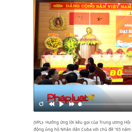
Restart
Rewind
Play
Forward
10s
10s
(VPL)- Hưởng ứng lời kêu gọi của Trung ương Hội
động ủng hộ Nhân dân Cuba với chủ đề “65 năm ng