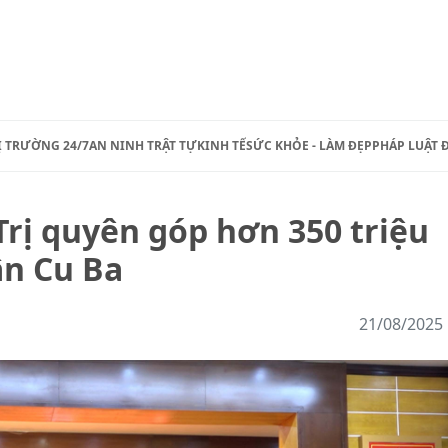
Ị TRƯỜNG 24/7
AN NINH TRẬT TỰ
KINH TẾ
SỨC KHỎE - LÀM ĐẸP
PHÁP LUẬT 
rị quyên góp hơn 350 triệu
n Cu Ba
21/08/2025