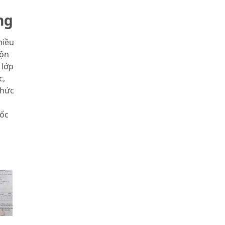
ng
hiều
rộn
 lớp
c,
chức
mốc