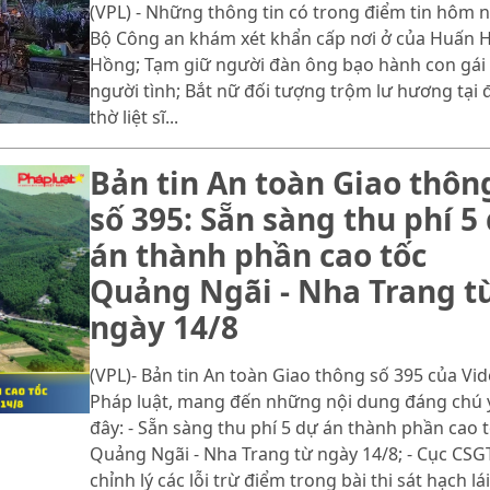
(VPL) - Những thông tin có trong điểm tin hôm n
Bộ Công an khám xét khẩn cấp nơi ở của Huấn 
Hồng; Tạm giữ người đàn ông bạo hành con gái
người tình; Bắt nữ đối tượng trộm lư hương tại 
thờ liệt sĩ...
Bản tin An toàn Giao thôn
số 395: Sẵn sàng thu phí 5
án thành phần cao tốc
Quảng Ngãi - Nha Trang t
ngày 14/8
(VPL)- Bản tin An toàn Giao thông số 395 của Vi
Pháp luật, mang đến những nội dung đáng chú 
đây: - Sẵn sàng thu phí 5 dự án thành phần cao 
Quảng Ngãi - Nha Trang từ ngày 14/8; - Cục CSG
chỉnh lý các lỗi trừ điểm trong bài thi sát hạch lái