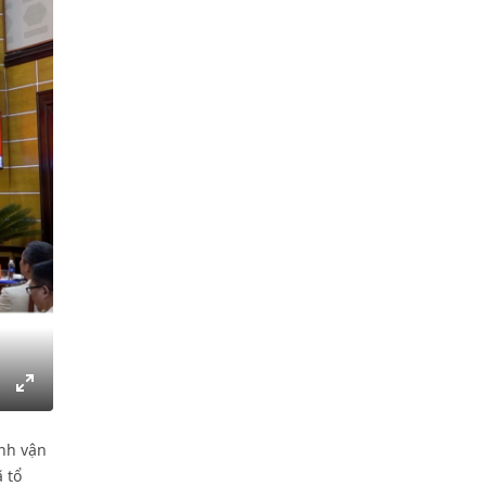
gs
IP
Enter
fullscreen
ình vận
 tổ