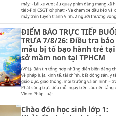
máy; - Lái xe vượt ẩu quay phim đăng mạng xã hộ
tài xế bị CSGT xử phạt; - Va chạm xe đầu kéo và 
máy trên tuyến tránh Vinh, 2 người thương vong
ĐIỂM BÁO TRỰC TIẾP BUỔ
TRƯA 7/8/26: Điều tra bảo
mẫu bị tố bạo hành trẻ tại
sở mầm non tại TPHCM
(VPL)- Bản tin tổng hợp những diễn biến đáng c
về pháp luật, kinh tế, tài chính, bất động sản, y tế
giáo dục, giao thông, môi trường và an ninh – trậ
Phát sóng trực tiếp mỗi ngày trên các nền tảng 
Video Pháp Luật.
Chào đón học sinh lớp 1: