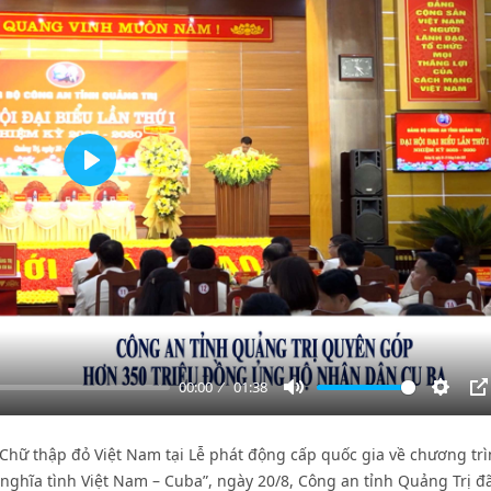
Play
00:00
01:38
Mute
Settin
P
 Chữ thập đỏ Việt Nam tại Lễ phát động cấp quốc gia về chương tr
hĩa tình Việt Nam – Cuba”, ngày 20/8, Công an tỉnh Quảng Trị đã