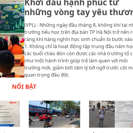
Khởi đầu hạnh phúc từ
những vòng tay yêu thươ
(VPL) - Những ngày đầu tháng 8, không khí tại n
trường tiểu học trên địa bàn TP Hà Nội trở nên 
ràng khi hàng nghìn học sinh chuẩn bị bước vào
1. Không chỉ là hoạt động tập trung đầu năm họ
các buổi chào đón còn được các nhà trường tổ 
như một hành trình giúp trẻ làm quen với môi
trường mới, giảm bớt tâm lý bỡ ngỡ trước cột 
quan trọng đầu đời.
NỔI BẬT