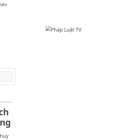
viên
ch
òng
 huy