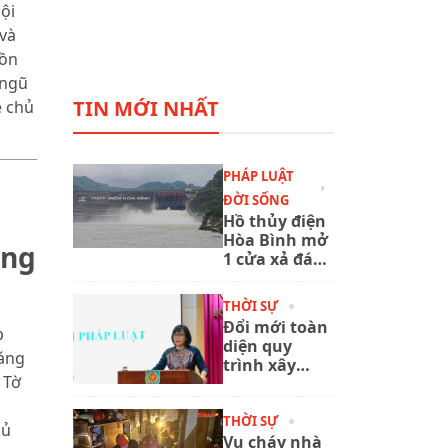
ội
và
Đồn
 ngũ
TIN MỚI NHẤT
ệ chủ
PHÁP LUẬT
ĐỜI SỐNG
Hồ thủy điện
Hòa Bình mở
áng
1 cửa xả đáy,
chủ động
ứng phó mưa
THỜI SỰ
lũ
Đổi mới toàn
p
diện quy
sáng
trình xây
 Tờ
dựng, ban
hành văn
bản quy
THỜI SỰ
hủ
phạm pháp
Vụ cháy nhà