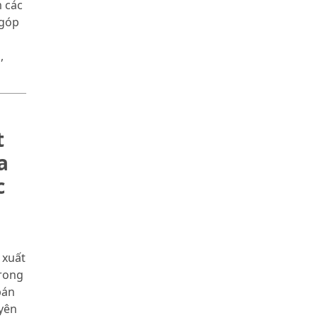
m các
 góp
,
t
a
c
a
 xuất
trong
bán
uyên