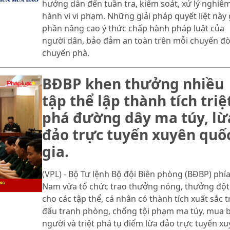
hướng dẫn đến tuần tra, kiểm soát, xử lý nghiê
hành vi vi phạm. Những giải pháp quyết liệt này
phần nâng cao ý thức chấp hành pháp luật của
người dân, bảo đảm an toàn trên mỗi chuyến đò
chuyến phà.
BĐBP khen thưởng nhiều
tập thể lập thành tích triệ
phá đường dây ma túy, lừ
đảo trực tuyến xuyên quố
gia.
(VPL) - Bộ Tư lệnh Bộ đội Biên phòng (BĐBP) phí
Nam vừa tổ chức trao thưởng nóng, thưởng đột
cho các tập thể, cá nhân có thành tích xuất sắc 
đấu tranh phòng, chống tội phạm ma túy, mua 
người và triệt phá tụ điểm lừa đảo trực tuyến x