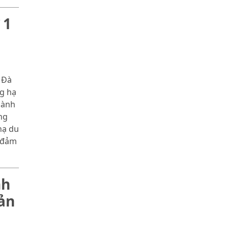
 1
 Đà
g hạ
hành
ng
hạ du
o đảm
nh
ản