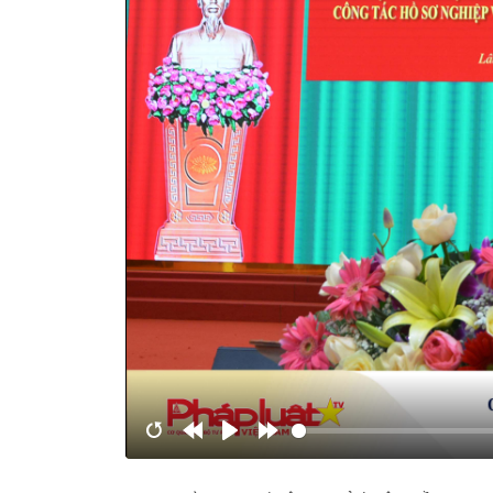
Restart
Rewind
Play
Forward
10s
10s