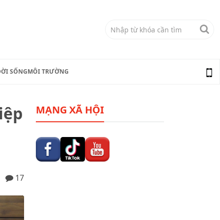
ĐỜI SỐNG
MÔI TRƯỜNG
iệp
MẠNG XÃ HỘI
17