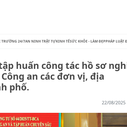
Ị TRƯỜNG 24/7
AN NINH TRẬT TỰ
KINH TẾ
SỨC KHỎE - LÀM ĐẸP
PHÁP LUẬT 
tập huấn công tác hồ sơ ngh
Công an các đơn vị, địa
nh phố.
22/08/2025