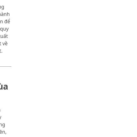
ng
hành
àn để
 quy
xuất
t về
.
ùa
a
y
ng
ền,