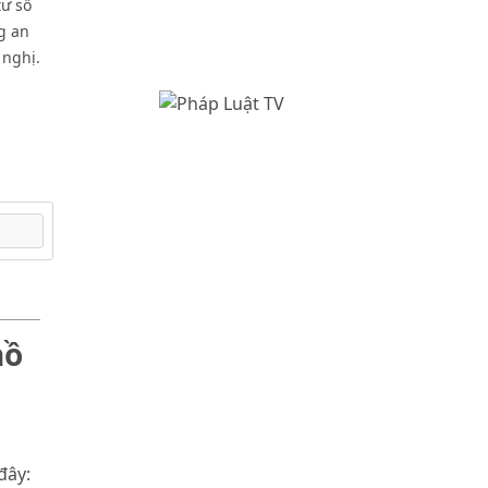
tư số
g an
 nghị.
hồ
đây: