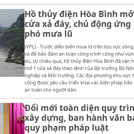
Hồ thủy điện Hòa Bình mở
cửa xả đáy, chủ động ứng
phó mưa lũ
(VPL) - Trước diễn biến mưa lũ trên lưu vực sông
và để bảo đảm an toàn công trình cũng như vùn
du, từ chiều qua, hồ thủy điện Hòa Bình đã vận 
mở 1 cửa xả đáy theo lệnh của Bộ trưởng Bộ Nô
nghiệp và Môi trường. Các địa phương khu vực 
cũng được yêu cầu triển khai các biện pháp bả
an toàn cho người dân.
Đổi mới toàn diện quy trì
xây dựng, ban hành văn b
quy phạm pháp luật