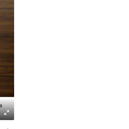
gs
IP
Enter
fullscreen