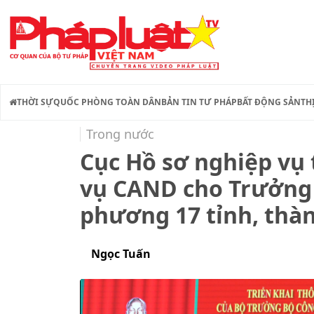
THỜI SỰ
QUỐC PHÒNG TOÀN DÂN
BẢN TIN TƯ PHÁP
BẤT ĐỘNG SẢN
TH
Trong nước
Cục Hồ sơ nghiệp vụ 
vụ CAND cho Trưởng 
phương 17 tỉnh, thà
Ngọc Tuấn