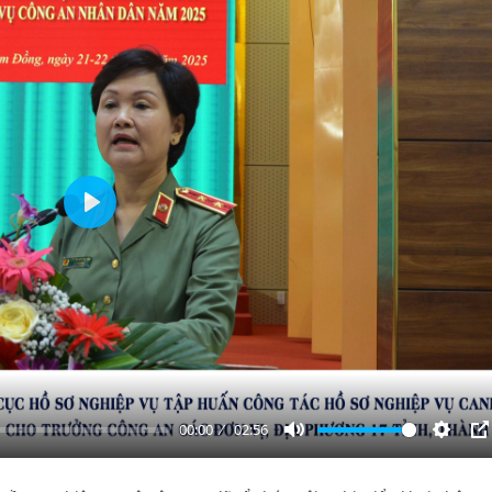
Play
00:00
02:56
Mute
Settin
P