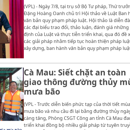
(VPL) - Ngày 7/8, tại trụ sở Bộ Tư pháp, Thứ trưở
Đặng Hoàng Oanh chủ trì Hội thảo về Luật Ban 
văn bản quy phạm pháp luật. Hội thảo là diễn đ
các đại biểu trao đổi, thảo luận, đánh giá những
định của Luật và thực tiễn triển khai, qua đó đề 
các giải pháp nhằm tiếp tục hoàn thiện pháp luậ
xây dựng, ban hành văn bản quy phạm pháp luật
Cà Mau: Siết chặt an toàn
giao thông đường thủy m
mưa bão
(VPL - Trước diễn biến phức tạp của thời tiết mù
mưa bão và nhu cầu đi lại bằng đường thủy ngà
càng tăng, Phòng CSGT Công an tỉnh Cà Mau đa
triển khai đồng bộ nhiều giải pháp từ tuyên truy