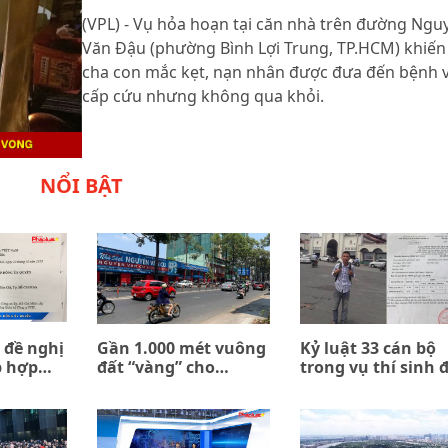
(VPL) - Vụ hỏa hoạn tại căn nhà trên đường Ngu
Văn Đậu (phường Bình Lợi Trung, TP.HCM) khiến
cha con mắc kẹt, nạn nhân được đưa đến bệnh 
cấp cứu nhưng không qua khỏi.
NỔI BẬT
 đề nghị
Gần 1.000 mét vuông
Kỷ luật 33 cán bộ
p hợp
đất “vàng” cho
trong vụ thí sinh 
n giữa
thuê… 0 đồng
trường quân đội b
ombank
trả về