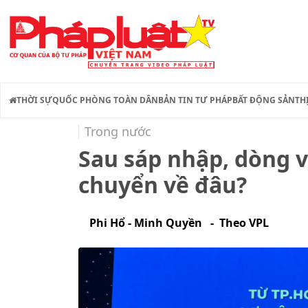
THỜI SỰ
QUỐC PHÒNG TOÀN DÂN
BẢN TIN TƯ PHÁP
BẤT ĐỘNG SẢN
TH
Trong nước
Sau sáp nhập, dòng 
chuyển về đâu?
Phi Hổ - Minh Quyền - Theo VPL