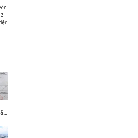
yễn
 2
viện
đỗ
ị