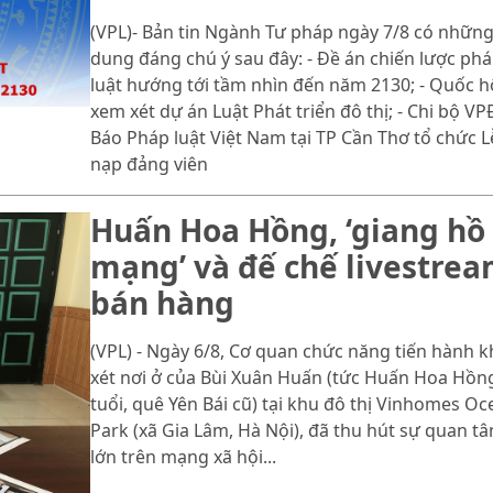
(VPL)- Bản tin Ngành Tư pháp ngày 7/8 có những
dung đáng chú ý sau đây: - Đề án chiến lược ph
luật hướng tới tầm nhìn đến năm 2130; - Quốc h
xem xét dự án Luật Phát triển đô thị; - Chi bộ V
Báo Pháp luật Việt Nam tại TP Cần Thơ tổ chức L
nạp đảng viên
Huấn Hoa Hồng, ‘giang hồ
mạng’ và đế chế livestre
bán hàng
(VPL) - Ngày 6/8, Cơ quan chức năng tiến hành 
xét nơi ở của Bùi Xuân Huấn (tức Huấn Hoa Hồng
tuổi, quê Yên Bái cũ) tại khu đô thị Vinhomes Oc
Park (xã Gia Lâm, Hà Nội), đã thu hút sự quan t
lớn trên mạng xã hội...