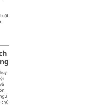
 Luật
ển
ch
òng
 huy
ội
và
Đồn
 ngũ
ệ chủ