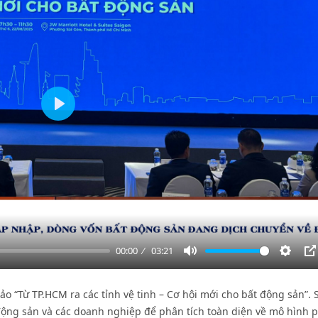
Play
00:00
03:21
Mute
Settin
P
ảo “Từ TP.HCM ra các tỉnh vệ tinh – Cơ hội mới cho bất động sản”. 
 động sản và các doanh nghiệp để phân tích toàn diện về mô hình 