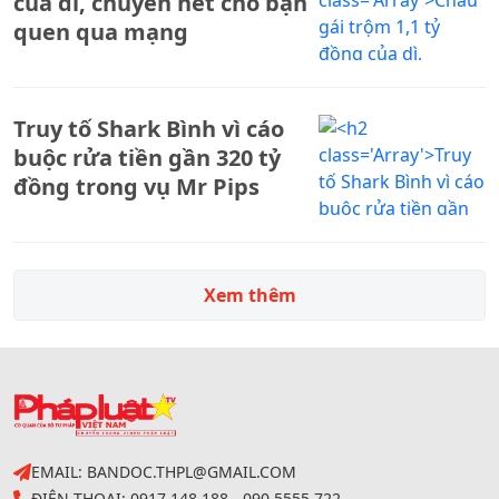
của dì, chuyển hết cho bạn
quen qua mạng
Truy tố Shark Bình vì cáo
buộc rửa tiền gần 320 tỷ
đồng trong vụ Mr Pips
Xem thêm
EMAIL: BANDOC.THPL@GMAIL.COM
ĐIỆN THOẠI: 0917 148 188 - 090 5555 722