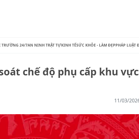
Ị TRƯỜNG 24/7
AN NINH TRẬT TỰ
KINH TẾ
SỨC KHỎE - LÀM ĐẸP
PHÁP LUẬT 
 soát chế độ phụ cấp khu vực
11/03/202