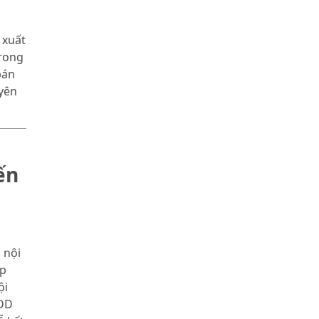
a
 xuất
trong
bán
uyên
ến
 nội
áp
ội
PĐD