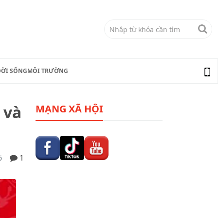
ĐỜI SỐNG
MÔI TRƯỜNG
 và
MẠNG XÃ HỘI
6
1