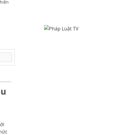
 hiện
ều
p
ới
thức