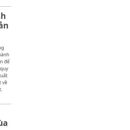
nh
ản
ng
hành
àn để
 quy
xuất
t về
.
ùa