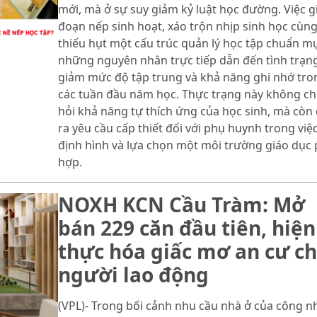
mới, mà ở sự suy giảm kỷ luật học đường. Việc g
đoạn nếp sinh hoạt, xáo trộn nhịp sinh học cùn
thiếu hụt một cấu trúc quản lý học tập chuẩn mự
những nguyên nhân trực tiếp dẫn đến tình trạn
giảm mức độ tập trung và khả năng ghi nhớ tro
các tuần đầu năm học. Thực trạng này không chỉ
hỏi khả năng tự thích ứng của học sinh, mà còn 
ra yêu cầu cấp thiết đối với phụ huynh trong việ
định hình và lựa chọn một môi trường giáo dục
hợp.
NOXH KCN Cầu Tràm: Mở
bán 229 căn đầu tiên, hiện
thực hóa giấc mơ an cư c
người lao động
(VPL)- Trong bối cảnh nhu cầu nhà ở của công n