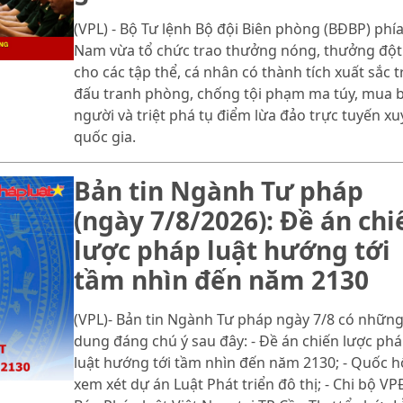
(VPL) - Bộ Tư lệnh Bộ đội Biên phòng (BĐBP) phí
Nam vừa tổ chức trao thưởng nóng, thưởng đột
cho các tập thể, cá nhân có thành tích xuất sắc 
đấu tranh phòng, chống tội phạm ma túy, mua 
người và triệt phá tụ điểm lừa đảo trực tuyến x
quốc gia.
Bản tin Ngành Tư pháp
(ngày 7/8/2026): Đề án chi
lược pháp luật hướng tới
tầm nhìn đến năm 2130
(VPL)- Bản tin Ngành Tư pháp ngày 7/8 có những
dung đáng chú ý sau đây: - Đề án chiến lược ph
luật hướng tới tầm nhìn đến năm 2130; - Quốc h
xem xét dự án Luật Phát triển đô thị; - Chi bộ V