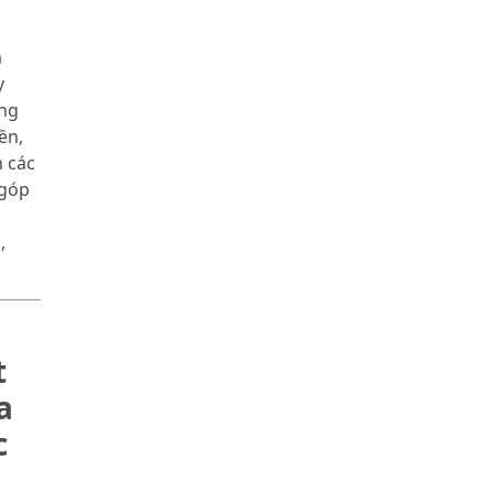
a
y
ng
ền,
m các
 góp
,
t
a
c