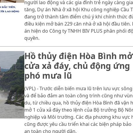
người lao động và các gia đình trẻ ngày càng gia
tăng, Dự án Nhà ở xã hội Khu công nghiệp Cầu 
đang trở thành tâm điểm chú ý khi chính thức đ
điều kiện mở bán 229 căn nhà ở xã hội đầu tiên.
án hiện do Công ty TNHH BIV PLUS phân phối đ
quyền.
Hồ thủy điện Hòa Bình mở
cửa xả đáy, chủ động ứng
phó mưa lũ
(VPL) - Trước diễn biến mưa lũ trên lưu vực sông
và để bảo đảm an toàn công trình cũng như vùn
du, từ chiều qua, hồ thủy điện Hòa Bình đã vận 
mở 1 cửa xả đáy theo lệnh của Bộ trưởng Bộ Nô
nghiệp và Môi trường. Các địa phương khu vực 
cũng được yêu cầu triển khai các biện pháp bả
an toàn cho người dân.