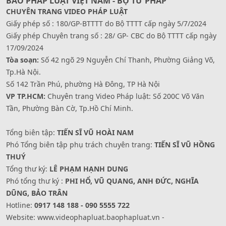
BÁO PHÁP LUẬT VIỆT NAM - BỘ TƯ PHÁP
CHUYÊN TRANG VIDEO PHÁP LUẬT
Giấy phép số : 180/GP-BTTTT do Bộ TTTT cấp ngày 5/7/2024
Giấy phép Chuyên trang số : 28/ GP- CBC do Bộ TTTT cấp ngày
17/09/2024
Tòa soạn:
Số 42 ngõ 29 Nguyễn Chí Thanh, Phường Giảng Võ,
Tp.Hà Nội.
Số 142 Trần Phú, phường Hà Đông, TP Hà Nội
VP TP.HCM:
Chuyên trang Video Pháp luật: Số 200C Võ Văn
Tần, Phường Bàn Cờ, Tp.Hồ Chí Minh.
Tổng biên tập:
TIẾN SĨ VŨ HOÀI NAM
Phó Tổng biên tập phụ trách chuyên trang:
TIẾN SĨ VŨ HỒNG
THUÝ
Tổng thư ký:
LÊ PHẠM HẠNH DUNG
Phó tổng thư ký :
PHI HỔ, VŨ QUANG, ANH ĐỨC, NGHĨA
DŨNG, BẢO TRÂN
Hotline:
0917 148 188 - 090 5555 722
Website: www.videophapluat.baophapluat.vn -