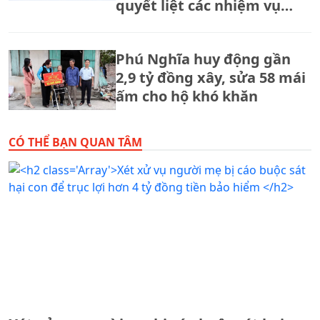
quyết liệt các nhiệm vụ
trọng tâm của ngành Tư
pháp
Phú Nghĩa huy động gần
2,9 tỷ đồng xây, sửa 58 mái
ấm cho hộ khó khăn
CÓ THỂ BẠN QUAN TÂM