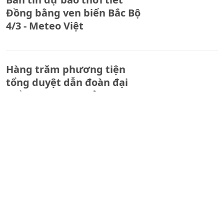
Đồng bằng ven biển Bắc Bộ
4/3 - Meteo Việt
Hàng trăm phương tiện
tổng duyệt dẫn đoàn đại
biểu dự Đại hội Đảng
Khởi tố 40 lãnh đạo, cán bộ
và bệnh nhân một viện
Trung ương
Từ 1/7, người dân đi công
chứng phải chụp ảnh cùng