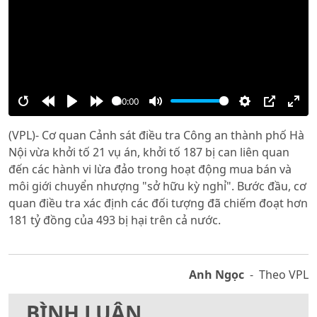
00:00
Restart
Rewind
Play
Forward
Mute
Settings
PIP
Ente
(VPL)- Cơ quan Cảnh sát điều tra Công an thành phố Hà
10s
10s
full
Nội vừa khởi tố 21 vụ án, khởi tố 187 bị can liên quan
đến các hành vi lừa đảo trong hoạt động mua bán và
môi giới chuyển nhượng "sở hữu kỳ nghỉ". Bước đầu, cơ
quan điều tra xác định các đối tượng đã chiếm đoạt hơn
181 tỷ đồng của 493 bị hại trên cả nước.
Anh Ngọc
- Theo VPL
BÌNH LUẬN