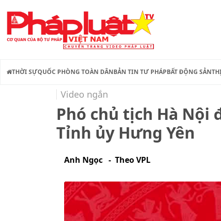
THỜI SỰ
QUỐC PHÒNG TOÀN DÂN
BẢN TIN TƯ PHÁP
BẤT ĐỘNG SẢN
TH
Video ngắn
Phó chủ tịch Hà Nội 
Tỉnh ủy Hưng Yên
Anh Ngọc - Theo VPL