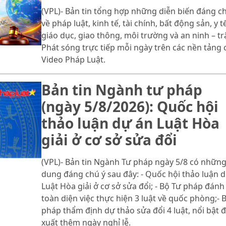
(VPL)- Bản tin tổng hợp những diễn biến đáng c
về pháp luật, kinh tế, tài chính, bất động sản, y tế
giáo dục, giao thông, môi trường và an ninh – trậ
Phát sóng trực tiếp mỗi ngày trên các nền tảng 
Video Pháp Luật.
Bản tin Ngành tư pháp
(ngày 5/8/2026): Quốc hội
thảo luận dự án Luật Hòa
giải ở cơ sở sửa đổi
(VPL)- Bản tin Ngành Tư pháp ngày 5/8 có những
dung đáng chú ý sau đây: - Quốc hội thảo luận 
Luật Hòa giải ở cơ sở sửa đổi; - Bộ Tư pháp đánh
toàn diện việc thực hiện 3 luật về quốc phòng;- 
pháp thẩm định dự thảo sửa đổi 4 luật, nổi bật 
xuất thêm ngày nghỉ lễ.