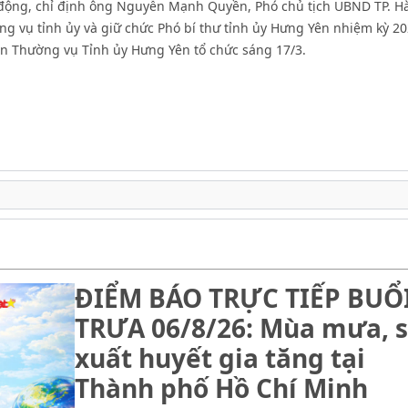
động, chỉ định ông Nguyễn Mạnh Quyền, Phó chủ tịch UBND TP. Hà
 vụ tỉnh ủy và giữ chức Phó bí thư tỉnh ủy Hưng Yên nhiệm kỳ 20
an Thường vụ Tỉnh ủy Hưng Yên tổ chức sáng 17/3.
ĐIỂM BÁO TRỰC TIẾP BUỔ
TRƯA 06/8/26: Mùa mưa, s
xuất huyết gia tăng tại
Thành phố Hồ Chí Minh