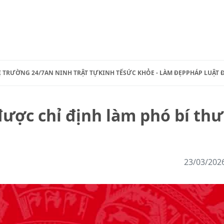
Ị TRƯỜNG 24/7
AN NINH TRẬT TỰ
KINH TẾ
SỨC KHỎE - LÀM ĐẸP
PHÁP LUẬT 
được chỉ định làm phó bí thư
23/03/202