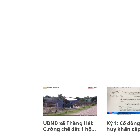
UBND xã Thắng Hải:
Kỳ 1: Cổ đông
Cưỡng chế đất 1 hộ
hủy khẩn cấ
để đền bù 7 hộ (kỳ 1)
đồng ủy quyề