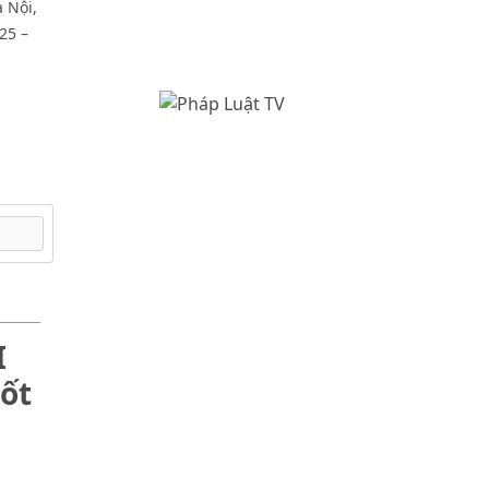
 Nội,
25 –
I
ốt