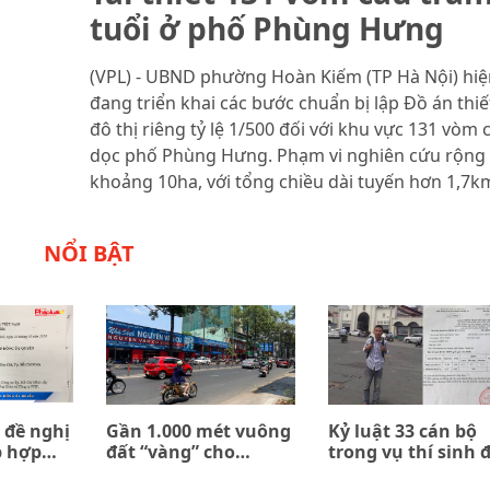
tuổi ở phố Phùng Hưng
(VPL) - UBND phường Hoàn Kiếm (TP Hà Nội) hiệ
đang triển khai các bước chuẩn bị lập Đồ án thiế
đô thị riêng tỷ lệ 1/500 đối với khu vực 131 vòm 
dọc phố Phùng Hưng. Phạm vi nghiên cứu rộng
khoảng 10ha, với tổng chiều dài tuyến hơn 1,7k
NỔI BẬT
 đề nghị
Gần 1.000 mét vuông
Kỷ luật 33 cán bộ
p hợp
đất “vàng” cho
trong vụ thí sinh 
n giữa
thuê… 0 đồng
trường quân đội b