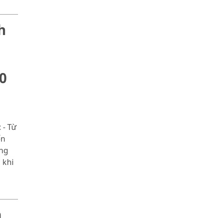
h
0
 - Từ
ến
ùng
 khi
m