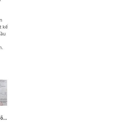
n
t kế
cầu
m.
đỗ
ị