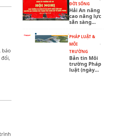
ĐỜI SỐNG
năm 2027
Hải An nâng
cao năng lực
sẵn sàng
chiến đấu
qua tổng
PHÁP LUẬT &
duyệt diễn
MÔI
tập phòng
, báo
thủ
TRƯỜNG
 đổi,
Bản tin Môi
trường Pháp
luật (ngày
6/8/2026):
Đẩy nhanh
cấp phép
khai thác
nước đối với
công trình
thủy lợi.
trình