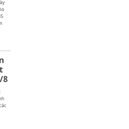
gày
ho
35
ăm
n
t
/8
t
nh
các