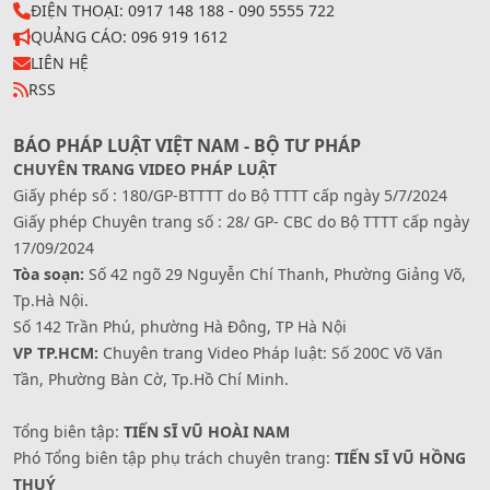
ĐIỆN THOẠI: 0917 148 188 - 090 5555 722
QUẢNG CÁO: 096 919 1612
LIÊN HỆ
RSS
BÁO PHÁP LUẬT VIỆT NAM - BỘ TƯ PHÁP
CHUYÊN TRANG VIDEO PHÁP LUẬT
Giấy phép số : 180/GP-BTTTT do Bộ TTTT cấp ngày 5/7/2024
Giấy phép Chuyên trang số : 28/ GP- CBC do Bộ TTTT cấp ngày
17/09/2024
Tòa soạn:
Số 42 ngõ 29 Nguyễn Chí Thanh, Phường Giảng Võ,
Tp.Hà Nội.
Số 142 Trần Phú, phường Hà Đông, TP Hà Nội
VP TP.HCM:
Chuyên trang Video Pháp luật: Số 200C Võ Văn
Tần, Phường Bàn Cờ, Tp.Hồ Chí Minh.
Tổng biên tập:
TIẾN SĨ VŨ HOÀI NAM
Phó Tổng biên tập phụ trách chuyên trang:
TIẾN SĨ VŨ HỒNG
THUÝ