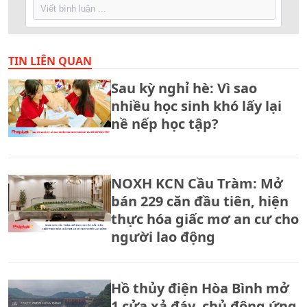
TIN LIÊN QUAN
Sau kỳ nghỉ hè: Vì sao
nhiều học sinh khó lấy lại
nề nếp học tập?
NOXH KCN Cầu Tràm: Mở
bán 229 căn đầu tiên, hiện
thực hóa giấc mơ an cư cho
người lao động
Hồ thủy điện Hòa Bình mở
1 cửa xả đáy, chủ động ứng