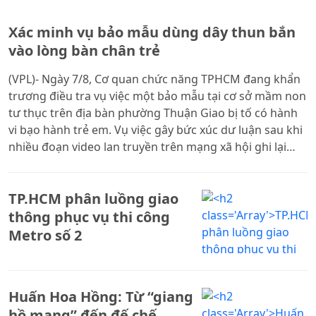
Xác minh vụ bảo mẫu dùng dây thun bắn
vào lòng bàn chân trẻ
(VPL)- Ngày 7/8, Cơ quan chức năng TPHCM đang khẩn
trương điều tra vụ việc một bảo mẫu tại cơ sở mầm non
tư thục trên địa bàn phường Thuận Giao bị tố có hành
vi bạo hành trẻ em. Vụ việc gây bức xúc dư luận sau khi
nhiều đoạn video lan truyền trên mạng xã hội ghi lại
cảnh người phụ nữ liên tục quát mắng, đánh trẻ và
dùng dây thun bắn vào lòng bàn chân các bé khiến các
TP.HCM phân luồng giao
em khóc thét vì đau đớn.
thông phục vụ thi công
Metro số 2
Huấn Hoa Hồng: Từ “giang
hồ mạng” đến đế chế