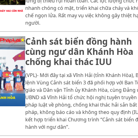
lửng bị thiêu rụi hoàn toàn. Các lực lượng chức
nhanh chóng có mặt, triển khai chữa cháy và k
chế ngọn lửa. Rất may vụ việc không gây thiệt hạ
người.
Cảnh sát biển đồng hành
cùng ngư dân Khánh Hòa
chống khai thác IUU
(VPL)- Mới đây tại xã Vĩnh Hải (tỉnh Khánh Hòa), 
lệnh Vùng Cảnh sát biển 3 đã phối hợp với Ban 
giáo và Dân vận Tỉnh ủy Khánh Hòa, cùng Đảng 
UBND xã Vĩnh Hải tổ chức hội nghị tuyên truyền
pháp luật về phòng, chống khai thác hải sản bất
pháp, không báo cáo và không theo quy định (IU
kết hợp triển khai Chương trình “Cảnh sát biển 
hành với ngư dân”.