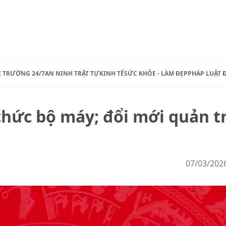
Ị TRƯỜNG 24/7
AN NINH TRẬT TỰ
KINH TẾ
SỨC KHỎE - LÀM ĐẸP
PHÁP LUẬT 
 chức bộ máy; đổi mới quản tr
07/03/202