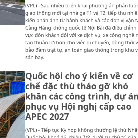
(VPL) - Sau nhiều triển khai phương án phân luồ
giao thông mới tại nhà ga T1 và T2, tiếp thu nhiề
kiến phản ánh từ hành khách và các đơn vị vận tả
Cảng Hàng không quốc tế Nội Bài đã điều chỉnh
vực đón khách đối với xe dịch vụ, xe công nghệ
tạo thuận lợi hơn cho việc di chuyển, đồng thời 
bảo đảm trật tự, an toàn giao thông trong khu 
sân bay.
Quốc hội cho ý kiến về cơ
chế đặc thù tháo gỡ khó
khăn các công trình, dự á
phục vụ Hội nghị cấp cao
APEC 2027
(VPL) - Tiếp tục Kỳ họp không thường lệ thứ Nhất
Quốc hội khoá 16, chiều 7/8, dưới sự chủ trì của