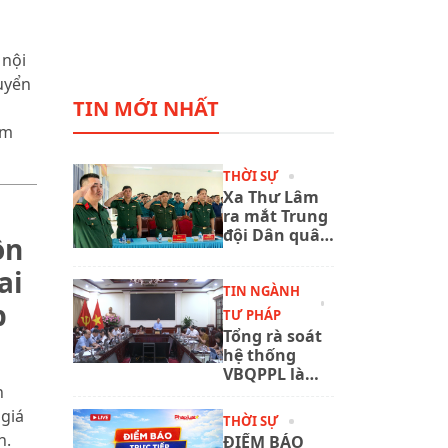
 nội
uyển
TIN MỚI NHẤT
ăm
THỜI SỰ
Xa Thư Lâm
ra mắt Trung
đội Dân quân
ồn
thường trực,
đáp ứng yêu
ai
cầu nhiệm vụ
TIN NGÀNH
p
quốc phòng
TƯ PHÁP
trong tình
Tổng rà soát
hình mới
hệ thống
VBQPPL là
h
nhiệm vụ
trọng tâm,
 giá
THỜI SỰ
quan trọng
h.
ĐIỂM BÁO