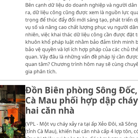
Bên cạnh dữ liệu do doanh nghiệp và người dân
ra, dữ liệu công cũng được xem là nguồn lực qu
trọng để thúc đẩy đổi mới sáng tạo, phát triển d
vụ số và nâng cao chất lượng phục vụ người dân
nhiên, việc khai thác dữ liệu công cần được đặt 
khuôn khổ pháp luật nhằm bảo đảm tính minh b
bảo vệ quyền và lợi ích hợp pháp của các chủ thể
quan. Vậy đâu là những vấn đề pháp lý cần được
quan tâm? Chương trình hôm nay sẽ cùng chuy
gia phân tích.
Đồn Biên phòng Sông Đốc,
Cà Mau phối hợp dập cháy
hai căn nhà
(VPL - Một vụ cháy xảy ra tại ấp Xẻo Đôi, xã Sôn
(tỉnh Cà Mau), khiến hai căn nhà cấp 4 lợp tôn, c