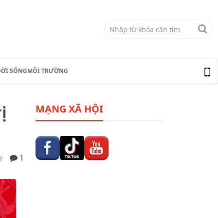
ĐỜI SỐNG
MÔI TRƯỜNG
ị
MẠNG XÃ HỘI
6
1