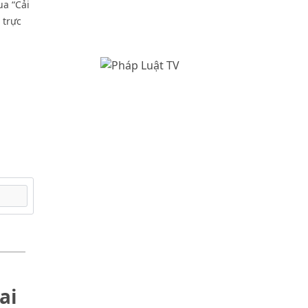
a “Cải
 trực
ai