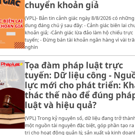
chuyển khoản giả
(VPL)- Bản tin cảnh giác ngày 8/8/2026 có những
dung đáng chú ý sau đây: - Cảnh giác biên lai ch
khoản giả; -Cảnh giác lừa đảo làm hộ chiếu trực
tuyến; - Đừng bán tài khoản ngân hàng vì vài tr
nghìn
Tọa đàm pháp luật trực
tuyến: Dữ liệu công - Ngu
lực mới cho phát triển: Kh
thác thế nào để đúng phá
luật và hiệu quả?
(VPL) Trong kỷ nguyên số, dữ liệu đang trở thàn
một nguồn tài nguyên đặc biệt, góp phần tạo ra
trị cho hoạt động quản lý, sản xuất và kinh doan