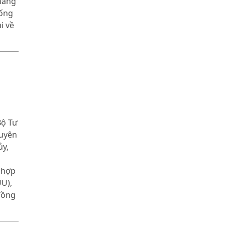
 năng
hống
i về
Bộ Tư
Tuyên
ủy,
 hợp
U),
đồng