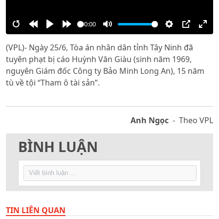
00:00
Restart
Rewind
Play
Forward
Mute
Settings
PIP
Ente
(VPL)- Ngày 25/6, Tòa án nhân dân tỉnh Tây Ninh đã
10s
10s
full
tuyên phạt bị cáo Huỳnh Văn Giàu (sinh năm 1969,
nguyên Giám đốc Công ty Bảo Minh Long An), 15 năm
tù về tội “Tham ô tài sản”.
Anh Ngọc
- Theo VPL
BÌNH LUẬN
TIN LIÊN QUAN