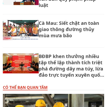
luật
Cà Mau: Siết chặt an toàn
giao thông đường thủy
mùa mưa bão
BĐBP khen thưởng nhiều
tập thể lập thành tích triệt
phá đường dây ma túy, lừa
đảo trực tuyến xuyên quốc
gia.
CÓ THỂ BẠN QUAN TÂM