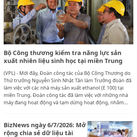
Bộ Công thương kiểm tra năng lực sản
xuất nhiên liệu sinh học tại miền Trung
(VPL) - Mới đây, Đoàn công tác của Bộ Công Thương do
Thứ trưởng Nguyễn Sinh Nhật Tân làm Trưởng đoàn đã
làm việc với các nhà máy sản xuất ethanol (E 100) tại
miền Trung. Đoàn công tác đã làm việc với những nhà
máy đang hoạt động và tạm dừng hoạt động, nhằm
đánh giá năng lực sản xuất, tình hình vận hành, khả
năng đáp ứng nhu cầu E 100 theo lộ trình triển khai
BizNews ngày 6/7/2026: Mở
xăng sinh học cùng những khó khăn cần tháo gỡ.
rộng chia sẻ dữ liệu tài