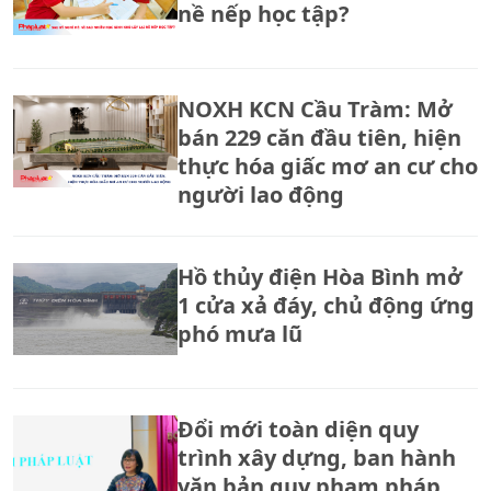
nề nếp học tập?
NOXH KCN Cầu Tràm: Mở
bán 229 căn đầu tiên, hiện
thực hóa giấc mơ an cư cho
người lao động
Hồ thủy điện Hòa Bình mở
1 cửa xả đáy, chủ động ứng
phó mưa lũ
Đổi mới toàn diện quy
trình xây dựng, ban hành
văn bản quy phạm pháp