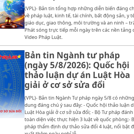
(VPL)- Bản tin tổng hợp những diễn biến đáng c
về pháp luật, kinh tế, tài chính, bất động sản, y tế
giáo dục, giao thông, môi trường và an ninh – trậ
Phát sóng trực tiếp mỗi ngày trên các nền tảng 
Video Pháp Luật.
Bản tin Ngành tư pháp
(ngày 5/8/2026): Quốc hội
thảo luận dự án Luật Hòa
giải ở cơ sở sửa đổi
(VPL)- Bản tin Ngành Tư pháp ngày 5/8 có những
dung đáng chú ý sau đây: - Quốc hội thảo luận 
Luật Hòa giải ở cơ sở sửa đổi; - Bộ Tư pháp đánh
toàn diện việc thực hiện 3 luật về quốc phòng;- 
pháp thẩm định dự thảo sửa đổi 4 luật, nổi bật 
xuất thêm ngày nghỉ lễ.