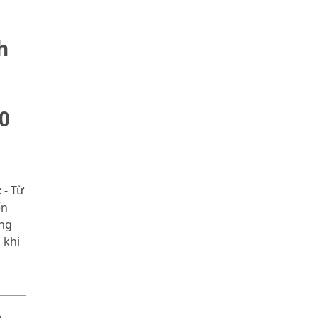
h
0
 - Từ
ến
ùng
 khi
m