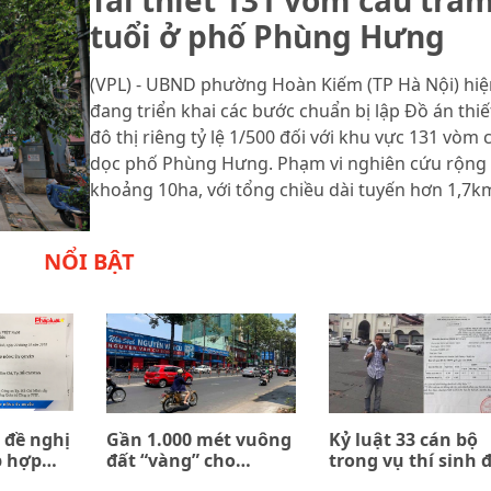
tuổi ở phố Phùng Hưng
(VPL) - UBND phường Hoàn Kiếm (TP Hà Nội) hiệ
đang triển khai các bước chuẩn bị lập Đồ án thiế
đô thị riêng tỷ lệ 1/500 đối với khu vực 131 vòm 
dọc phố Phùng Hưng. Phạm vi nghiên cứu rộng
khoảng 10ha, với tổng chiều dài tuyến hơn 1,7k
NỔI BẬT
 đề nghị
Gần 1.000 mét vuông
Kỷ luật 33 cán bộ
p hợp
đất “vàng” cho
trong vụ thí sinh 
n giữa
thuê… 0 đồng
trường quân đội b