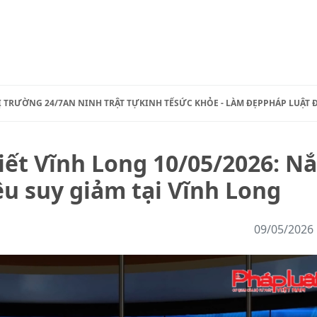
Ị TRƯỜNG 24/7
AN NINH TRẬT TỰ
KINH TẾ
SỨC KHỎE - LÀM ĐẸP
PHÁP LUẬT 
tiết Vĩnh Long 10/05/2026: N
u suy giảm tại Vĩnh Long
09/05/2026