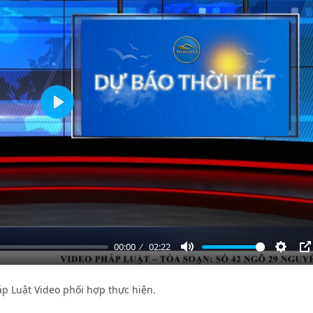
Play
00:00
02:22
Mute
Settin
P
háp Luật Video phối hợp thực hiện.