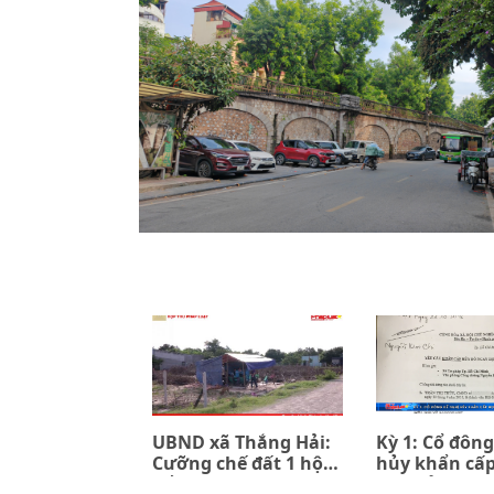
UBND xã Thắng Hải:
Kỳ 1: Cổ đông
Cưỡng chế đất 1 hộ
hủy khẩn cấ
để đền bù 7 hộ (kỳ 1)
đồng ủy quyề