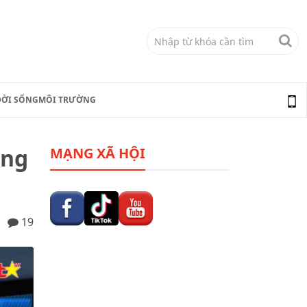
ĐỜI SỐNG
MÔI TRƯỜNG
ắng
MẠNG XÃ HỘI
19