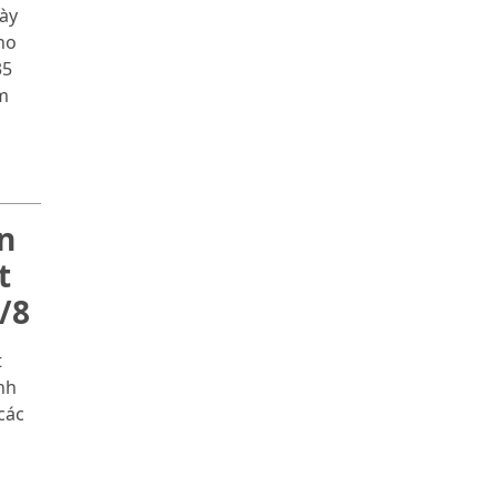
gày
ho
35
ăm
n
t
/8
t
nh
các