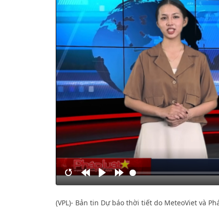
Restart
Rewind
Play
Forward
10s
10s
(VPL)- Bản tin Dự báo thời tiết do MeteoViet và P