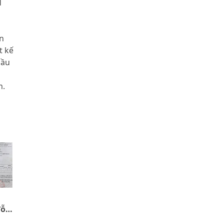
n
t kế
cầu
m.
đỗ
ị