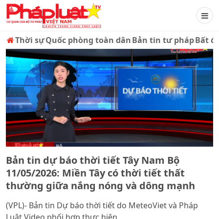
Thời sự
Quốc phòng toàn dân
Bản tin tư pháp
Bất đ
Bản tin dự báo thời tiết Tây Nam Bộ
11/05/2026: Miền Tây có thời tiết thất
thường giữa nắng nóng và dông mạnh
(VPL)- Bản tin Dự báo thời tiết do MeteoViet và Pháp
Luật Video phối hợp thực hiện.