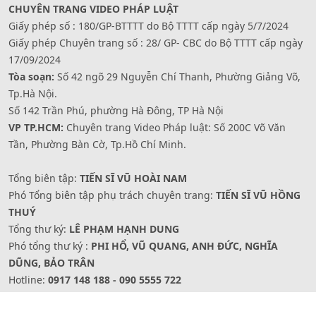
CHUYÊN TRANG VIDEO PHÁP LUẬT
Giấy phép số : 180/GP-BTTTT do Bộ TTTT cấp ngày 5/7/2024
Giấy phép Chuyên trang số : 28/ GP- CBC do Bộ TTTT cấp ngày
17/09/2024
Tòa soạn:
Số 42 ngõ 29 Nguyễn Chí Thanh, Phường Giảng Võ,
Tp.Hà Nội.
Số 142 Trần Phú, phường Hà Đông, TP Hà Nội
VP TP.HCM:
Chuyên trang Video Pháp luật: Số 200C Võ Văn
Tần, Phường Bàn Cờ, Tp.Hồ Chí Minh.
Tổng biên tập:
TIẾN SĨ VŨ HOÀI NAM
Phó Tổng biên tập phụ trách chuyên trang:
TIẾN SĨ VŨ HỒNG
THUÝ
Tổng thư ký:
LÊ PHẠM HẠNH DUNG
Phó tổng thư ký :
PHI HỔ, VŨ QUANG, ANH ĐỨC, NGHĨA
DŨNG, BẢO TRÂN
Hotline:
0917 148 188 - 090 5555 722
Website: www.videophapluat.baophapluat.vn -
Fanpage/zalo/youtube: Truyền hình Pháp luật