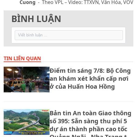
Cuong
- Theo VPL – Video: TTXVN, Văn Hóa, VOV
BÌNH LUẬN
TIN LIÊN QUAN
Điểm tin sáng 7/8: Bộ Công
an khám xét khẩn cấp nơi
ở của Huấn Hoa Hồng
Bản tin An toàn Giao thông
số 395: Sẵn sàng thu phí 5
dự án thành phần cao tốc
Quảng Ngãi - Nha Trang từ