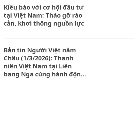
Kiều bào với cơ hội đầu tư
tại Việt Nam: Tháo gỡ rào
cản, khơi thông nguồn lực
Bản tin Người Việt năm
Châu (1/3/2026): Thanh
niên Việt Nam tại Liên
bang Nga cùng hành động
chào mừng thành công Đại
hội đại biểu toàn quốc lần
Bản tin Người Việt năm
thứ XIV của Đảng
Châu (25/1/2026): Đón Tết
cổ truyền tại Chungnam,
kiều bào Việt Nam hướng
về Đại hội XIV của Đảng