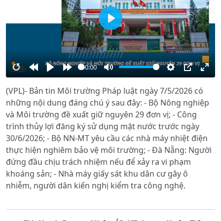
Play
00:00
Restart
Rewind
Play
Forward
Mute
Settings
PIP
Ente
(VPL)- Bản tin Môi trường Pháp luật ngày 7/5/2026 có
10s
10s
full
những nội dung đáng chú ý sau đây: - Bộ Nông nghiệp
và Môi trường đề xuất giữ nguyên 29 đơn vị; - Công
trình thủy lợi đăng ký sử dụng mặt nước trước ngày
30/6/2026; - Bộ NN-MT yêu cầu các nhà máy nhiệt điện
thực hiện nghiêm bảo vệ môi trường; - Đà Nẵng: Người
đứng đầu chịu trách nhiệm nếu để xảy ra vi phạm
khoáng sản; - Nhà máy giấy sát khu dân cư gây ô
nhiễm, người dân kiến nghị kiểm tra công nghệ.