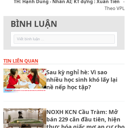
TH: Hạnh Dung - Nhân ÁI; KT dựng : Xuân Tiên
-
Theo VPL
BÌNH LUẬN
TIN LIÊN QUAN
Sau kỳ nghỉ hè: Vì sao
nhiều học sinh khó lấy lại
nề nếp học tập?
NOXH KCN Cầu Tràm: Mở
bán 229 căn đầu tiên, hiện
thực hóa giấc mơ an cư cho