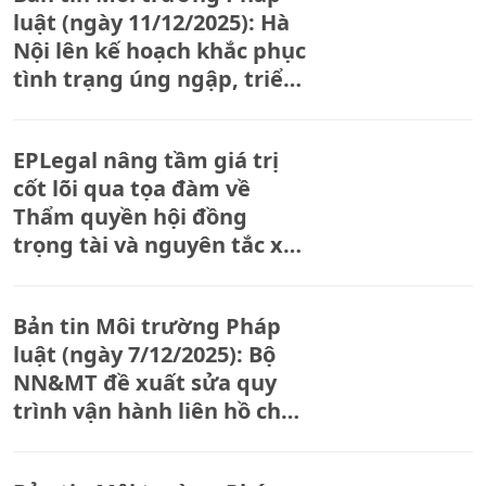
luật (ngày 11/12/2025): Hà
Nội lên kế hoạch khắc phục
tình trạng úng ngập, triển
khai loạt công trình khẩn
cấp trước mùa mưa 2026
EPLegal nâng tầm giá trị
cốt lõi qua tọa đàm về
Thẩm quyền hội đồng
trọng tài và nguyên tắc xét
xử công bằng – Bài học từ
những vụ kiện lớn có bên
Bản tin Môi trường Pháp
Việt Nam tham gia
luật (ngày 7/12/2025): Bộ
NN&MT đề xuất sửa quy
trình vận hành liên hồ chứa
ở miền Trung