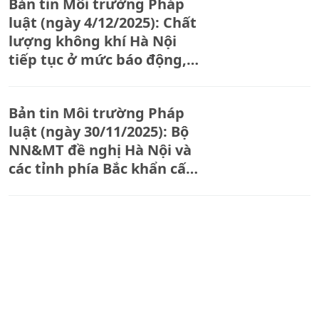
Bản tin Môi trường Pháp
luật (ngày 4/12/2025): Chất
lượng không khí Hà Nội
tiếp tục ở mức báo động,
khuyến cáo hạn chế ra
đường
Bản tin Môi trường Pháp
luật (ngày 30/11/2025): Bộ
NN&MT đề nghị Hà Nội và
các tỉnh phía Bắc khẩn cấp
ứng phó ô nhiễm không khí
Bản tin Môi trường Pháp
luật (ngày 27/11/2025): Bộ
Công Thương ứng phó
mưa lũ Trung Bộ, khôi phục
điện, ổn định hàng hóa