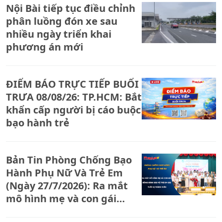
Nội Bài tiếp tục điều chỉnh
phân luồng đón xe sau
nhiều ngày triển khai
phương án mới
ĐIỂM BÁO TRỰC TIẾP BUỔI
TRƯA 08/08/26: TP.HCM: Bắt
khẩn cấp người bị cáo buộc
bạo hành trẻ
Bản Tin Phòng Chống Bạo
Hành Phụ Nữ Và Trẻ Em
(Ngày 27/7/2026): Ra mắt
mô hình mẹ và con gái
đồng hành bảo vệ trẻ em