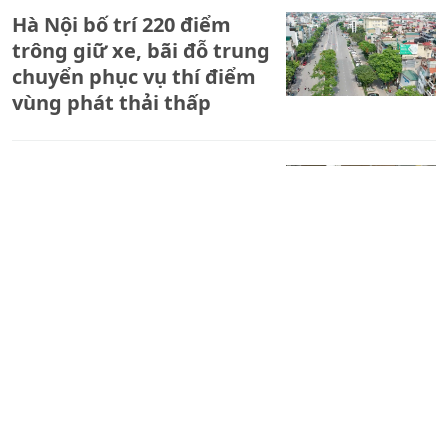
Hà Nội bố trí 220 điểm
trông giữ xe, bãi đỗ trung
chuyển phục vụ thí điểm
vùng phát thải thấp
Phát hiện đường dây sản
xuất gần 50.000 đôi giày giả
mạo nhãn hiệu Nike
Công an Cà Mau hoàn
thành 150 nhiệm vụ Nghị
quyết 57, tạo nền tảng bứt
phá chuyển đổi số.