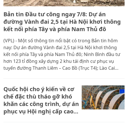
Bản tin Đầu tư công ngay 7/8: Dự án
đường Vành đai 2,5 tại Hà Nội khơi thông
kết nối phía Tây và phía Nam Thủ đô
(VPL) - Một số thông tin nổi bật có trong Bản tin hôm
nay: Dự án đường Vành đai 2,5 tại Hà Nội khơi thông
kết nối phía Tây và phía Nam Thủ đô; Ninh Bình đầu tư
hơn 123 tỉ đồng xây dựng 2 khu tái định cư phục vụ
tuyến đường Thanh Liêm – Cao Bồ (Trục T4); Lào Cai
tăng tốc thi công dự án hạ tầng khu đô thị Tân Lập 260
tỉ đồng; Hải Phòng tăng tốc thi công cầu Nguyễn Trãi
Quốc hội cho ý kiến về cơ
hơn 6.312 tỉ đồng.
chế đặc thù tháo gỡ khó
khăn các công trình, dự án
phục vụ Hội nghị cấp cao
APEC 2027