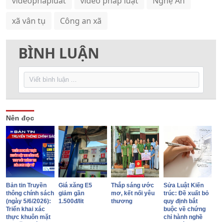
videophapluat
video pháp luật
Nghệ An
xã vân tụ
Công an xã
BÌNH LUẬN
Nên đọc
Bản tin Truyền
Giá xăng E5
Thắp sáng ước
Sửa Luật Kiến
thông chính sách
giảm gần
mơ, kết nối yêu
trúc: Đề xuất bỏ
(ngày 5/6/2026):
1.500đ/lit
thương
quy định bắt
Triển khai xác
buộc về chứng
thực khuôn mặt
chỉ hành nghề