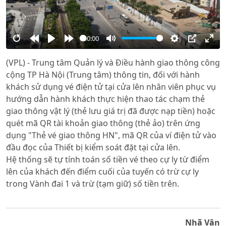
00:00
Restart
Rewind
Play
Forward
Mute
Settings
PIP
Ente
(VPL) - Trung tâm Quản lý và Điều hành giao thông công
10s
10s
full
cộng TP Hà Nội (Trung tâm) thông tin, đối với hành
khách sử dụng vé điện tử tại cửa lên nhân viên phục vụ
hướng dẫn hành khách thực hiện thao tác chạm thẻ
giao thông vật lý (thẻ lưu giá trị đã được nạp tiền) hoặc
quét mã QR tài khoản giao thông (thẻ ảo) trên ứng
dụng "Thẻ vé giao thông HN", mã QR của ví điện tử vào
đầu đọc của Thiết bị kiểm soát đặt tại cửa lên.
Hệ thống sẽ tự tính toán số tiền vé theo cự ly từ điểm
lên của khách đến điểm cuối của tuyến có trừ cự ly
trong Vành đai 1 và trừ (tạm giữ) số tiền trên.
Nhã Vân