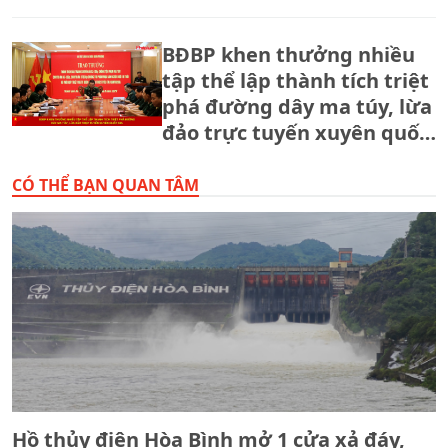
BĐBP khen thưởng nhiều
tập thể lập thành tích triệt
phá đường dây ma túy, lừa
đảo trực tuyến xuyên quốc
gia.
CÓ THỂ BẠN QUAN TÂM
Hồ thủy điện Hòa Bình mở 1 cửa xả đáy,