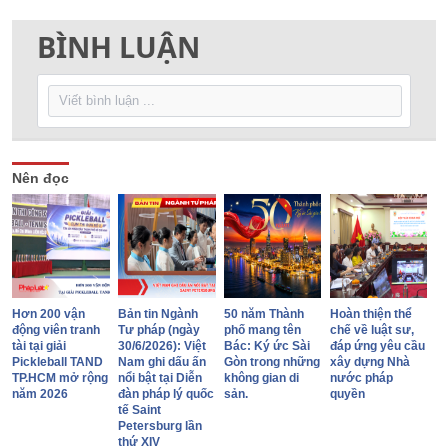
BÌNH LUẬN
Nên đọc
Hơn 200 vận
Bản tin Ngành
50 năm Thành
Hoàn thiện thể
động viên tranh
Tư pháp (ngày
phố mang tên
chế về luật sư,
tài tại giải
30/6/2026): Việt
Bác: Ký ức Sài
đáp ứng yêu cầu
Pickleball TAND
Nam ghi dấu ấn
Gòn trong những
xây dựng Nhà
TP.HCM mở rộng
nổi bật tại Diễn
không gian di
nước pháp
năm 2026
đàn pháp lý quốc
sản.
quyền
tế Saint
Petersburg lần
thứ XIV