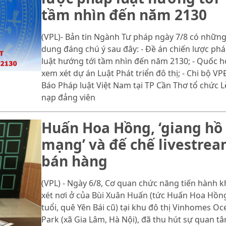
tầm nhìn đến năm 2130
(VPL)- Bản tin Ngành Tư pháp ngày 7/8 có những
dung đáng chú ý sau đây: - Đề án chiến lược ph
luật hướng tới tầm nhìn đến năm 2130; - Quốc h
xem xét dự án Luật Phát triển đô thị; - Chi bộ V
Báo Pháp luật Việt Nam tại TP Cần Thơ tổ chức L
nạp đảng viên
Huấn Hoa Hồng, ‘giang hồ
mạng’ và đế chế livestre
bán hàng
(VPL) - Ngày 6/8, Cơ quan chức năng tiến hành 
xét nơi ở của Bùi Xuân Huấn (tức Huấn Hoa Hồng
tuổi, quê Yên Bái cũ) tại khu đô thị Vinhomes Oc
Park (xã Gia Lâm, Hà Nội), đã thu hút sự quan t