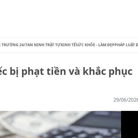
Ị TRƯỜNG 24/7
AN NINH TRẬT TỰ
KINH TẾ
SỨC KHỎE - LÀM ĐẸP
PHÁP LUẬT 
c bị phạt tiền và khắc phục
29/06/202