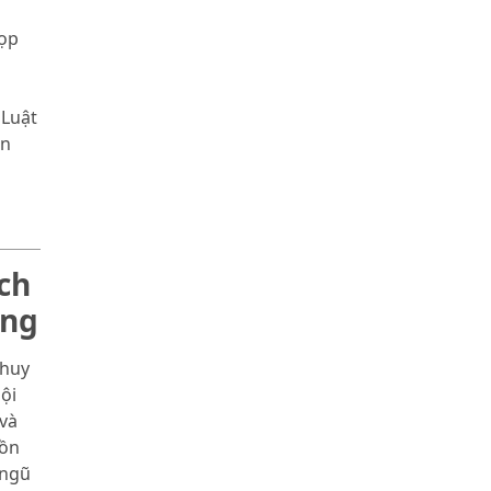
họp
 Luật
ển
ch
òng
 huy
ội
và
Đồn
 ngũ