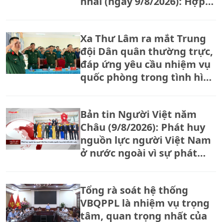
nhái (ngày 9/8/2026): Hợp
tác xã tăng bảo vệ thương
hiệu trước tình trạng hàng
Xa Thư Lâm ra mắt Trung
giả, hàng nhái
đội Dân quân thường trực,
đáp ứng yêu cầu nhiệm vụ
quốc phòng trong tình hình
mới
Bản tin Người Việt năm
Châu (9/8/2026): Phát huy
nguồn lực người Việt Nam
ở nước ngoài vì sự phát
triển đất nước.
Tổng rà soát hệ thống
VBQPPL là nhiệm vụ trọng
tâm, quan trọng nhất của