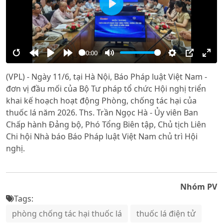
Play
00:00
Restart
Rewind
Play
Forward
Mute
Settings
PIP
Ente
(VPL) - Ngày 11/6, tại Hà Nội, Báo Pháp luật Việt Nam -
10s
10s
full
đơn vị đầu mối của Bộ Tư pháp tổ chức Hội nghị triển
khai kế hoạch hoạt động Phòng, chống tác hại của
thuốc lá năm 2026. Ths. Trần Ngọc Hà - Ủy viên Ban
Chấp hành Đảng bộ, Phó Tổng Biên tập, Chủ tịch Liên
Chi hội Nhà báo Báo Pháp luật Việt Nam chủ trì Hội
nghị.
Nhóm PV
Tags:
phòng chống tác hại thuốc lá
thuốc lá điện tử