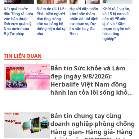
Kết quả bước
Điểm tin tối 11/6:
Người dân phấn
Khởi tố 2 vụ án,
đầu Tổng rà soát
Phát hiện người
khởi bốc thăm
và 15 bị can về
văn bản thuộc
đàn ông trồng
nhận đất tái định
các tội “Buôn
lĩnh vực quản lý
cần sa bằng hệ
cư phục vụ Dự
lậu” và “Xâm
Nhà nước của
thống hiện đại tại
án sân bay Gia
phạm quyền sở
Bộ Tư pháp
nhà
Bình
hữu công
nghiệp”
TIN LIÊN QUAN
Bản tin Sức khỏe và Làm
đẹp (ngày 9/8/2026):
Herbalife Việt Nam đồng
hành lan tỏa lối sống khỏe
qua cuộc thi "Tôi khỏe đẹp
hơn"
Bản tin chung tay cùng
doanh nghiệp phòng chống
Hàng gian- Hàng giả- Hàng