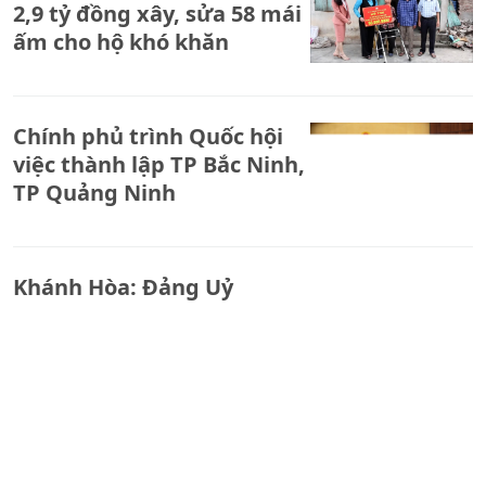
2,9 tỷ đồng xây, sửa 58 mái
ấm cho hộ khó khăn
Chính phủ trình Quốc hội
việc thành lập TP Bắc Ninh,
TP Quảng Ninh
Khánh Hòa: Đảng Uỷ
phường Cam Ranh tổ chức
Hội nghị giao ban các Chi
bộ, Đảng bộ trực thuộc
tháng 8.
Nghĩa tình người con Phù
Mỹ giữa lòng Thành phố: