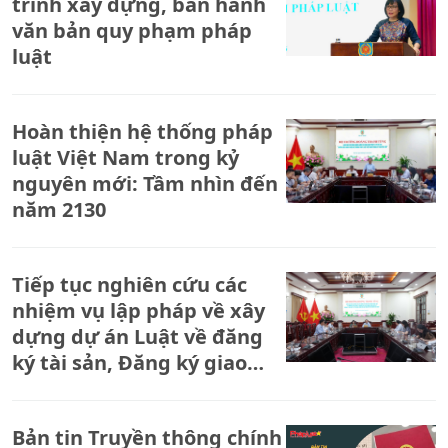
tiến độ đã được xác định bởi đây là những mốc thời
trình xây dựng, ban hành
gian không thể trì hoãn. Cùng dự có Thứ trưởng Đặng
văn bản quy phạm pháp
Hoàng Oanh.
luật
Hoàn thiện hệ thống pháp
luật Việt Nam trong kỷ
nguyên mới: Tầm nhìn đến
năm 2130
Tiếp tục nghiên cứu các
nhiệm vụ lập pháp về xây
dựng dự án Luật về đăng
ký tài sản, Đăng ký giao
dịch bảo đảm
Bản tin Truyền thông chính