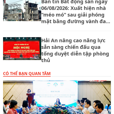
Bản tin Bất động sản ngày
06/08/2026: Xuất hiện nhà
"méo mó" sau giải phóng
mặt bằng đường vành đai
2,5
Hải An nâng cao năng lực
sẵn sàng chiến đấu qua
tổng duyệt diễn tập phòng
thủ
CÓ THỂ BẠN QUAN TÂM