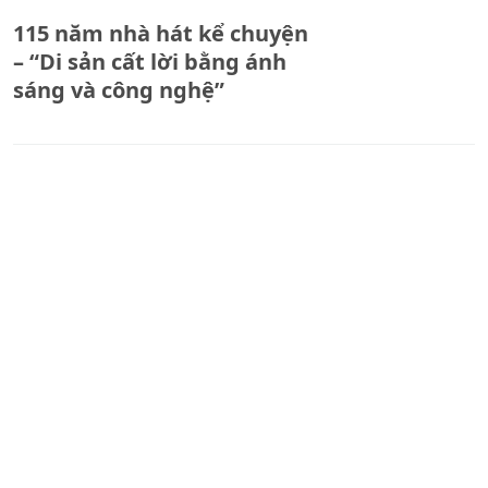
115 năm nhà hát kể chuyện
– “Di sản cất lời bằng ánh
sáng và công nghệ”
Cán bộ, chiến sĩ tiểu đoàn
CSCĐ số 4 tích cực tham gia
khắc phục hậu quả cơn bão
số 10
Diễn đàn khởi nghiệp sáng
tạo quốc gia lần 7 - Quảng
Ninh 2025: Tiên phong hiện
thực hoá nghị quyết đổi
mới