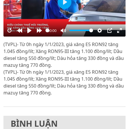
Play
00:00
Restart
Rewind
Play
Forward
Mute
Settings
PIP
Ente
(TVPL)- Từ 0h ngày 1/1/2023, giá xăng E5 RON92 tăng
10s
10s
full
1.045 đồng/lít; Xăng RON95-III tăng 1.100 đồng/lít; Dầu
diesel tăng 550 đồng/lít; Dàu hỏa tăng 330 đồng và dầu
mazuy tăng 770 đồng.
(TVPL)- Từ 0h ngày 1/1/2023, giá xăng E5 RON92 tăng
1.045 đồng/lít; Xăng RON95-III tăng 1.100 đồng/lít; Dầu
diesel tăng 550 đồng/lít; Dàu hỏa tăng 330 đồng và dầu
mazuy tăng 770 đồng.
BÌNH LUẬN