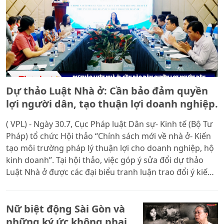
Dự thảo Luật Nhà ở: Cần bảo đảm quyền
lợi người dân, tạo thuận lợi doanh nghiệp.
( VPL) - Ngày 30.7, Cục Pháp luật Dân sự- Kinh tế (Bộ Tư
Pháp) tổ chức Hội thảo “Chính sách mới về nhà ở- Kiến
tạo môi trường pháp lý thuận lợi cho doanh nghiệp, hộ
kinh doanh”. Tại hội thảo, việc góp ý sửa đổi dự thảo
Luật Nhà ở được các đại biểu tranh luận trao đổi ý kiến
thẳng thắn, thể hiện tính dân chủ và trách nhiệm.
Nữ biệt động Sài Gòn và
những ký ức không phai