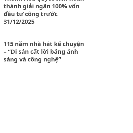
thành giải ngân 100% vốn
đầu tư công trước
31/12/2025
115 năm nhà hát kể chuyện
– “Di sản cất lời bằng ánh
sáng và công nghệ”
Cán bộ, chiến sĩ tiểu đoàn
CSCĐ số 4 tích cực tham gia
khắc phục hậu quả cơn bão
số 10
Diễn đàn khởi nghiệp sáng