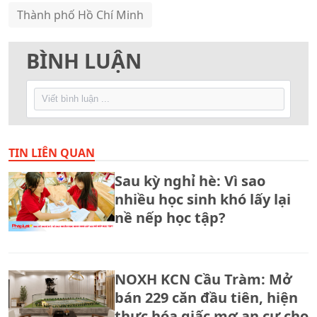
Thành phố Hồ Chí Minh
BÌNH LUẬN
TIN LIÊN QUAN
Sau kỳ nghỉ hè: Vì sao
nhiều học sinh khó lấy lại
nề nếp học tập?
NOXH KCN Cầu Tràm: Mở
bán 229 căn đầu tiên, hiện
thực hóa giấc mơ an cư cho