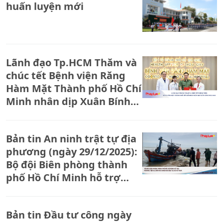
huấn luyện mới
Lãnh đạo Tp.HCM Thăm và
chúc tết Bệnh viện Răng
Hàm Mặt Thành phố Hồ Chí
Minh nhân dịp Xuân Bính
Ngọ 2026
Bản tin An ninh trật tự địa
phương (ngày 29/12/2025):
Bộ đội Biên phòng thành
phố Hồ Chí Minh hỗ trợ
phương tiện bị chìm khi
đang neo đậu tại xã Hồ
Bản tin Đầu tư công ngày
Tràm