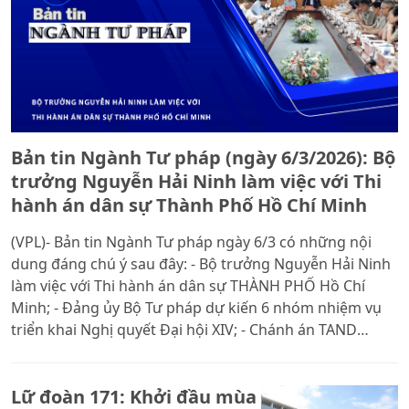
Bản tin Ngành Tư pháp (ngày 6/3/2026): Bộ
trưởng Nguyễn Hải Ninh làm việc với Thi
hành án dân sự Thành Phố Hồ Chí Minh
(VPL)- Bản tin Ngành Tư pháp ngày 6/3 có những nội
dung đáng chú ý sau đây: - Bộ trưởng Nguyễn Hải Ninh
làm việc với Thi hành án dân sự THÀNH PHỐ Hồ Chí
Minh; - Đảng ủy Bộ Tư pháp dự kiến 6 nhóm nhiệm vụ
triển khai Nghị quyết Đại hội XIV; - Chánh án TAND
TP.HCM Lê Thanh Phong tiếp xúc cử tri tại phường Tân
Hòa; - Viện trưởng VKSND TP.HCM Lê Văn Đông: Quyết
Lữ đoàn 171: Khởi đầu mùa
liệt để 2030 TP.HCM không còn ma túy