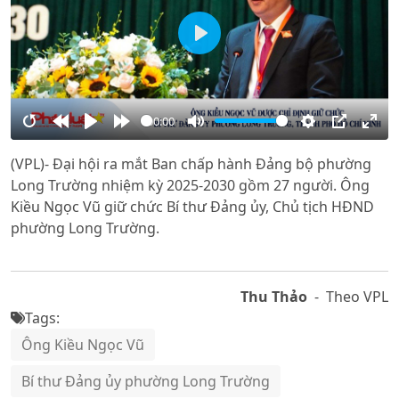
Play
00:00
Restart
Rewind
Play
Forward
Mute
Settings
PIP
Ente
(VPL)- Đại hội ra mắt Ban chấp hành Đảng bộ phường
10s
10s
full
Long Trường nhiệm kỳ 2025-2030 gồm 27 người. Ông
Kiều Ngọc Vũ giữ chức Bí thư Đảng ủy, Chủ tịch HĐND
phường Long Trường.
Thu Thảo
- Theo VPL
Tags:
Ông Kiều Ngọc Vũ
Bí thư Đảng ủy phường Long Trường