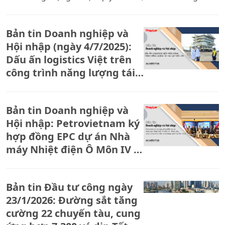
Mall Ocean City: Siêu trung tâm thương mại mới hút
loạt thương hiệu quốc tế đổ bộ; - Gỡ nút thắt dòng tiền
Bản tin Doanh nghiệp và
bằng AI: Giải pháp từ chuyên gia Trần Khánh Tư.
Hội nhập (ngày 4/7/2025):
Dấu ấn logistics Việt trên
công trình năng lượng tái
tạo quy mô lớn
Bản tin Doanh nghiệp và
Hội nhập: Petrovietnam ký
hợp đồng EPC dự án Nhà
máy Nhiệt điện Ô Môn IV -
Bước tiến quan trọng thúc
đẩy năng lượng sạch và
Bản tin Đầu tư công ngày
bền vững
23/1/2026: Đường sắt tăng
cường 22 chuyến tàu, cung