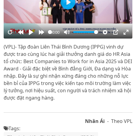
Play
00:00
Restart
Rewind
Play
Forward
Mute
Settings
PIP
Ente
(VPL)- Tập đoàn Liên Thái Bình Dương (IPPG) vinh dự
10s
10s
full
được trao cùng lúc hai giải thưởng danh giá do HR Asia
tổ chức: Best Companies to Work for in Asia 2025 và DEI
Award - Giải đặc biệt về Bình đẳng Giới, Đa dạng và Hòa
nhập. Đây là sự ghi nhận xứng đáng cho những nỗ lực
bền bỉ của IPPG trong việc kiến tạo môi trường làm việc
lý tưởng, nơi hiệu suất, con người và trách nhiệm xã hội
được đặt ngang hàng.
Nhân Ái
- Theo VPL
Tags: