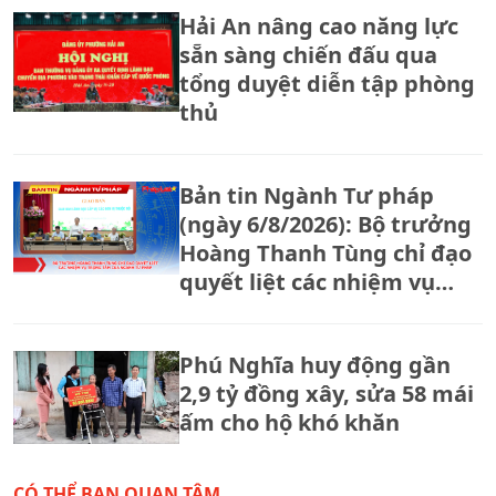
Hải An nâng cao năng lực
sẵn sàng chiến đấu qua
tổng duyệt diễn tập phòng
thủ
Bản tin Ngành Tư pháp
(ngày 6/8/2026): Bộ trưởng
Hoàng Thanh Tùng chỉ đạo
quyết liệt các nhiệm vụ
trọng tâm của ngành Tư
pháp
Phú Nghĩa huy động gần
2,9 tỷ đồng xây, sửa 58 mái
ấm cho hộ khó khăn
CÓ THỂ BẠN QUAN TÂM