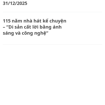
31/12/2025
115 năm nhà hát kể chuyện
– “Di sản cất lời bằng ánh
sáng và công nghệ”
Cán bộ, chiến sĩ tiểu đoàn
CSCĐ số 4 tích cực tham gia
khắc phục hậu quả cơn bão
số 10
Diễn đàn khởi nghiệp sáng
tạo quốc gia lần 7 - Quảng
Ninh 2025: Tiên phong hiện