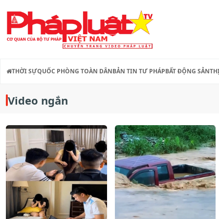
THỜI SỰ
QUỐC PHÒNG TOÀN DÂN
BẢN TIN TƯ PHÁP
BẤT ĐỘNG SẢN
TH
Video ngắn