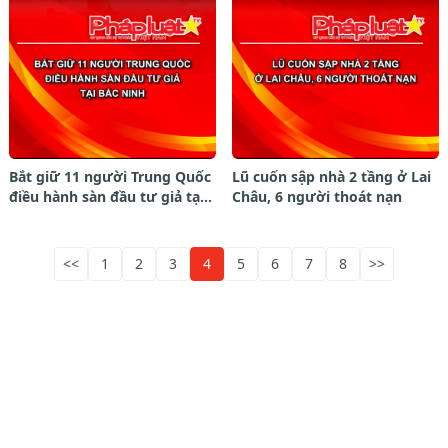
Bắt giữ 11 người Trung Quốc
Lũ cuốn sập nhà 2 tầng ở Lai
điều hành sàn đầu tư giả tại
Châu, 6 người thoát nạn
Bắc Ninh.
<<
1
2
3
4
5
6
7
8
>>