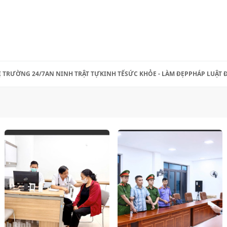
Ị TRƯỜNG 24/7
AN NINH TRẬT TỰ
KINH TẾ
SỨC KHỎE - LÀM ĐẸP
PHÁP LUẬT 