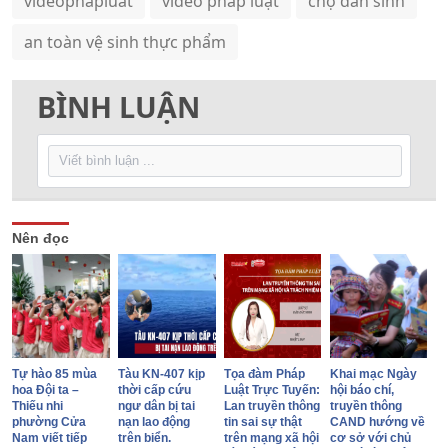
videophapluat
video pháp luật
chợ dân sinh
an toàn vệ sinh thực phẩm
BÌNH LUẬN
Nên đọc
Tự hào 85 mùa
Tàu KN-407 kịp
Tọa đàm Pháp
Khai mạc Ngày
hoa Đội ta –
thời cấp cứu
Luật Trực Tuyến:
hội báo chí,
Thiếu nhi
ngư dân bị tai
Lan truyền thông
truyền thông
phường Cửa
nạn lao động
tin sai sự thật
CAND hướng về
Nam viết tiếp
trên biển.
trên mạng xã hội
cơ sở với chủ