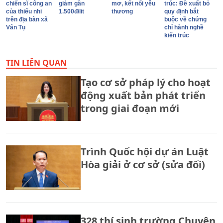
chiến sĩ công an
giảm gần
mơ, kết nối yêu
trúc: Đề xuất bỏ
của thiếu nhi
1.500đ/lit
thương
quy định bắt
trên địa bàn xã
buộc về chứng
Vân Tụ
chỉ hành nghề
kiến trúc
TIN LIÊN QUAN
Tạo cơ sở pháp lý cho hoạt
động xuất bản phát triển
trong giai đoạn mới
Trình Quốc hội dự án Luật
Hòa giải ở cơ sở (sửa đổi)
328 thí sinh trường Chuyên