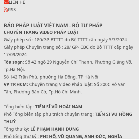
LIÊN HỆ
RSS
BÁO PHÁP LUẬT VIỆT NAM - BỘ TƯ PHÁP
CHUYÊN TRANG VIDEO PHÁP LUẬT
Giấy phép số : 180/GP-BTTTT do Bộ TTTT cấp ngày 5/7/2024
Giấy phép Chuyên trang số : 28/ GP- CBC do Bộ TTTT cấp ngày
17/09/2024
Tòa soạn:
Số 42 ngõ 29 Nguyễn Chí Thanh, Phường Giảng Võ,
Tp.Hà Nội.
Số 142 Trần Phú, phường Hà Đông, TP Hà Nội
VP TP.HCM:
Chuyên trang Video Pháp luật: Số 200C Võ Văn
Tần, Phường Bàn Cờ, Tp.Hồ Chí Minh.
Tổng biên tập:
TIẾN SĨ VŨ HOÀI NAM
Phó Tổng biên tập phụ trách chuyên trang:
TIẾN SĨ VŨ HỒNG
THUÝ
Tổng thư ký:
LÊ PHẠM HẠNH DUNG
Phó tổng thư ký :
PHI HỔ, VŨ QUANG, ANH ĐỨC, NGHĨA