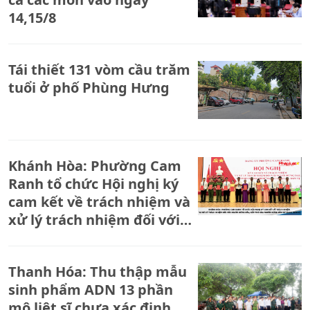
14,15/8
Tái thiết 131 vòm cầu trăm
tuổi ở phố Phùng Hưng
Khánh Hòa: Phường Cam
Ranh tổ chức Hội nghị ký
cam kết về trách nhiệm và
xử lý trách nhiệm đối với
người đứng đầu, cấp phó
của người đứng đầu cơ
Thanh Hóa: Thu thập mẫu
quan, đơn vị
sinh phẩm ADN 13 phần
mộ liệt sĩ chưa xác định