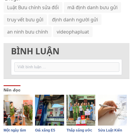
Luật Bưu chính sửa đổi
mã định danh bưu gửi
truy vết bưu gửi
định danh người gửi
an ninh bưu chính
videophapluat
BÌNH LUẬN
Nên đọc
Một ngày làm
Giá xăng E5
Thắp sáng ước
Sửa Luật Kiến