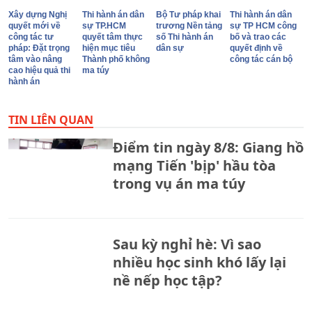
Xây dựng Nghị
Thi hành án dân
Bộ Tư pháp khai
Thi hành án dân
quyết mới về
sự TP.HCM
trương Nền tảng
sự TP HCM công
công tác tư
quyết tâm thực
số Thi hành án
bố và trao các
pháp: Đặt trọng
hiện mục tiêu
dân sự
quyết định về
tâm vào nâng
Thành phố không
công tác cán bộ
cao hiệu quả thi
ma túy
hành án
TIN LIÊN QUAN
Điểm tin ngày 8/8: Giang hồ
mạng Tiến 'bịp' hầu tòa
trong vụ án ma túy
Sau kỳ nghỉ hè: Vì sao
nhiều học sinh khó lấy lại
nề nếp học tập?