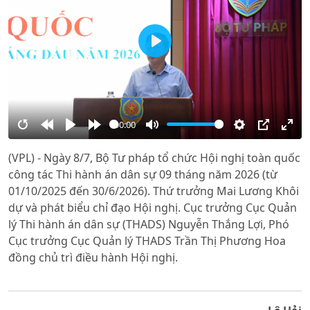
Play
00:00
Restart
Rewind
Play
Forward
Mute
Settings
PIP
Ente
(VPL) - Ngày 8/7, Bộ Tư pháp tổ chức Hội nghị toàn quốc
10s
10s
full
công tác Thi hành án dân sự 09 tháng năm 2026 (từ
01/10/2025 đến 30/6/2026). Thứ trưởng Mai Lương Khôi
dự và phát biểu chỉ đạo Hội nghị. Cục trưởng Cục Quản
lý Thi hành án dân sự (THADS) Nguyễn Thắng Lợi, Phó
Cục trưởng Cục Quản lý THADS Trần Thị Phương Hoa
đồng chủ trì điều hành Hội nghị.