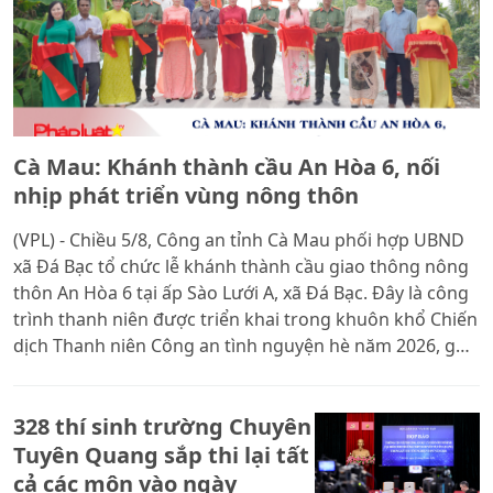
Cà Mau: Khánh thành cầu An Hòa 6, nối
nhịp phát triển vùng nông thôn
(VPL) - Chiều 5/8, Công an tỉnh Cà Mau phối hợp UBND
xã Đá Bạc tổ chức lễ khánh thành cầu giao thông nông
thôn An Hòa 6 tại ấp Sào Lưới A, xã Đá Bạc. Đây là công
trình thanh niên được triển khai trong khuôn khổ Chiến
dịch Thanh niên Công an tình nguyện hè năm 2026, góp
phần hoàn thiện hạ tầng giao thông nông thôn, tạo
điều kiện thuận lợi cho người dân đi lại, giao thương và
328 thí sinh trường Chuyên
thúc đẩy phát triển kinh tế - xã hội địa phương.
Tuyên Quang sắp thi lại tất
cả các môn vào ngày