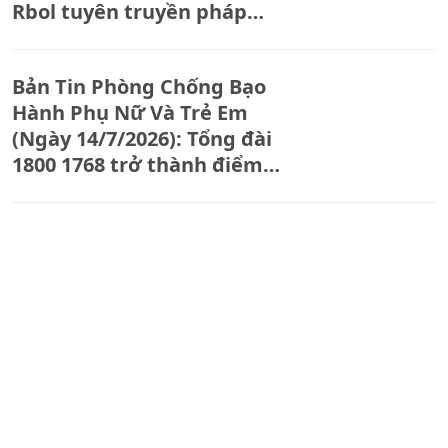
Rbol tuyên truyền pháp
luật, phòng ngừa vi phạm
trong thanh thiếu niên.
Bản Tin Phòng Chống Bạo
Hành Phụ Nữ Và Trẻ Em
(Ngày 14/7/2026): Tổng đài
1800 1768 trở thành điểm
tựa cho phụ nữ và trẻ em
gái bị bạo lực.
Hương Sơn tái thả 91 cá
thể động vật hoang dã về
môi trường tự nhiên
Người lao động cần làm gì
khi doanh nghiệp yêu cầu
làm thêm giờ?