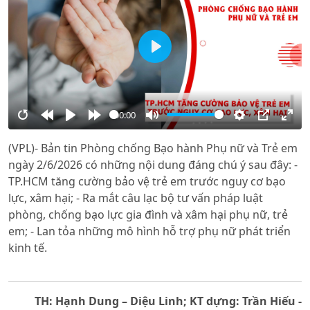
Play
00:00
Restart
Rewind
Play
Forward
Mute
Settings
PIP
Ente
(VPL)- Bản tin Phòng chống Bạo hành Phụ nữ và Trẻ em
10s
10s
full
ngày 2/6/2026 có những nội dung đáng chú ý sau đây: -
TP.HCM tăng cường bảo vệ trẻ em trước nguy cơ bạo
lực, xâm hại; - Ra mắt câu lạc bộ tư vấn pháp luật
phòng, chống bạo lực gia đình và xâm hại phụ nữ, trẻ
em; - Lan tỏa những mô hình hỗ trợ phụ nữ phát triển
kinh tế.
TH: Hạnh Dung – Diệu Linh; KT dựng: Trần Hiếu -