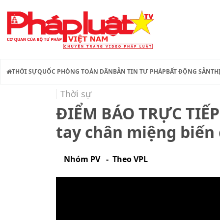
THỜI SỰ
QUỐC PHÒNG TOÀN DÂN
BẢN TIN TƯ PHÁP
BẤT ĐỘNG SẢN
TH
Thời sự
ĐIỂM BÁO TRỰC TIẾP
tay chân miệng biến
Nhóm PV - Theo VPL