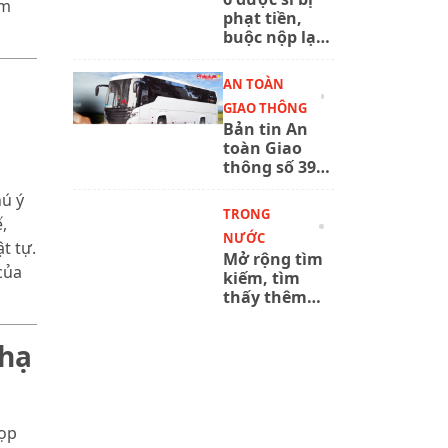
âm
phạt tiền,
buộc nộp lại
chứng chỉ
hành nghề
AN TOÀN
dược
GIAO THÔNG
Bản tin An
toàn Giao
thông số 393:
Hướng dẫn
hú ý
xuyên suốt
TRONG
,
để phương
NƯỚC
tiện làm
t tự.
Mở rộng tìm
quen phân
của
kiếm, tìm
luồng giao
thấy thêm
thông mới tại
nhiều bộ hài
Nội Bài
cốt liệt sĩ ở
 hạ
Công viên Lê
Thị Riêng
họp