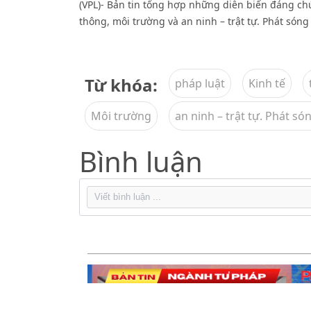
(VPL)- Bản tin tổng hợp những diễn biến đáng chú ý
thông, môi trường và an ninh – trật tự. Phát sóng
Từ khóa:
pháp luật
Kinh tế
Môi trường
an ninh – trật tự. Phát s
Bình luận