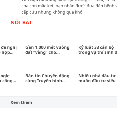
cha con mắc kẹt, nạn nhân được đưa đến bệnh 
cấp cứu nhưng không qua khỏi.
NỔI BẬT
 đề nghị
Gần 1.000 mét vuông
Kỷ luật 33 cán bộ
p hợp
đất “vàng” cho
trong vụ thí sinh 
n giữa
thuê… 0 đồng
trường quân đội b
ombank
trả về
oogle
Bản tin Chuyển động
Nhiều nhà đầu tư
h công
cùng Truyền hình
muốn đầu tư siêu
 lợi
Pháp luật ngày
án treo Bình Qưới
22/1/2021
Thanh Đa
Xem thêm