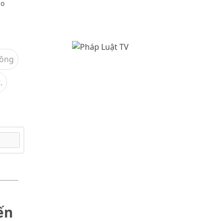
ao
hông
.
ến