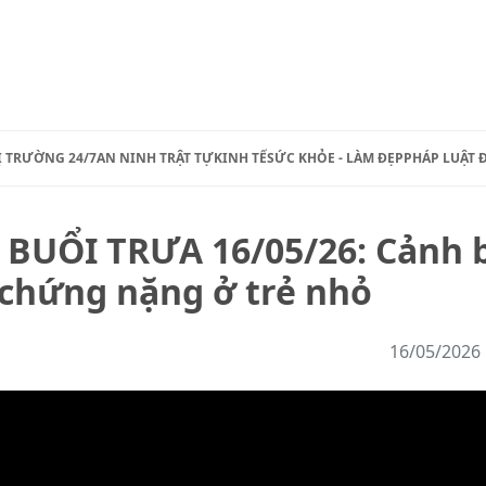
Ị TRƯỜNG 24/7
AN NINH TRẬT TỰ
KINH TẾ
SỨC KHỎE - LÀM ĐẸP
PHÁP LUẬT 
 BUỔI TRƯA 16/05/26: Cảnh 
 chứng nặng ở trẻ nhỏ
16/05/2026