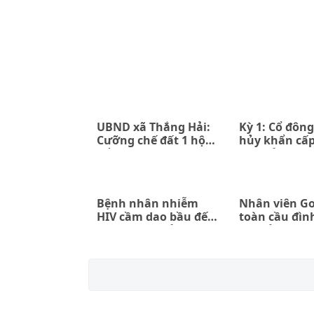
UBND xã Thắng Hải:
Kỳ 1: Cổ đông
Cưỡng chế đất 1 hộ
hủy khẩn cấ
để đền bù 7 hộ (kỳ 1)
đồng ủy quyề
PPIP và Sac
Bệnh nhân nhiễm
Nhân viên G
HIV cầm dao bầu đến
toàn cầu đìn
bệnh viện chửi bới,
đòi hỏi quyền
đe dọa bác sĩ tại Hải
Phòng