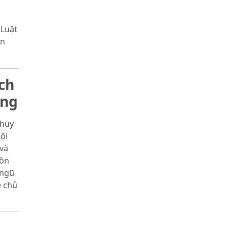
 Luật
ển
ch
òng
 huy
ội
và
Đồn
 ngũ
ệ chủ