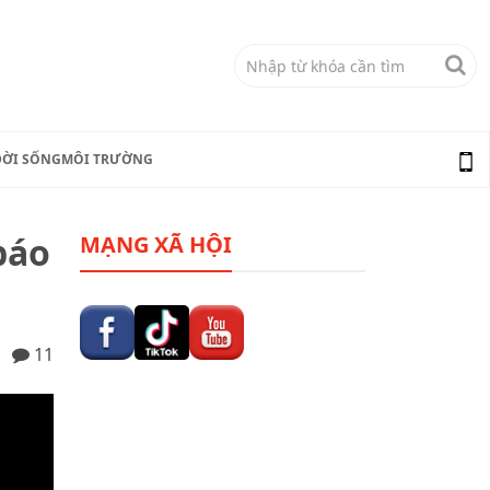
ĐỜI SỐNG
MÔI TRƯỜNG
báo
MẠNG XÃ HỘI
11