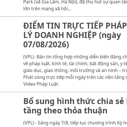
Park (xã Gia Lâm, Hà Nội), đã thu hút sự quan t
lớn trên mạng xã hội...
ĐIỂM TIN TRỰC TIẾP PHÁP
LÝ DOANH NGHIỆP (ngày
07/08/2026)
(VPL)- Bản tin tổng hợp những diễn biến đáng c
về pháp luật, kinh tế, tài chính, bất động sản, y tế
giáo dục, giao thông, môi trường và an ninh – trậ
Phát sóng trực tiếp mỗi ngày trên các nền tảng 
Video Pháp Luật.
Bổ sung hình thức chia sẻ
tầng theo thỏa thuận
(VPL) - Sáng ngày 7/8, tiếp tục chương trình Kỳ 