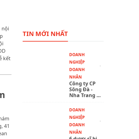
 nội
TIN MỚI NHẤT
áp
ội
PĐD
DOANH
ễ kết
NGHIỆP
DOANH
NHÂN
Công ty CP
Sông Đà -
am
Nha Trang bị
phạt 92,5
triệu đồng vì
DOANH
chậm công
NGHIỆP
khám
bố thông tin
DOANH
, 41
NHÂN
ean
6 dược sĩ bị